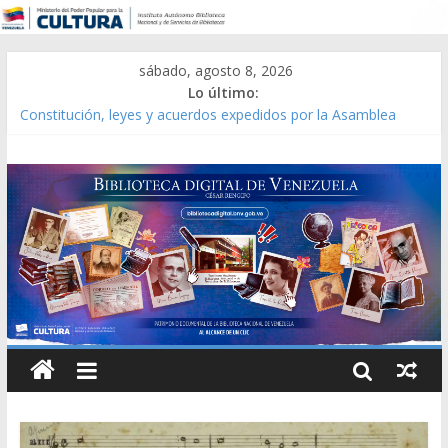
sábado, agosto 8, 2026
Lo último:
Constitución, leyes y acuerdos expedidos por la Asamblea
Constituyente del Estado Lara en 1881.
Una Parálisis [material gráfico]
Modesta Bor Sánchez [material gráfico]
Gaceta Oficial de la República de Venezuela año CXXXIII Mes V,
Caracas 09 de marzo de 2006 N° 38.394
Catálogo temático de obras de Modesta Bor