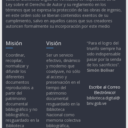
Ley sobre el Derecho de Autor y su reglamento en los
términos que se expresa la protección de las obras de ingenio,
en este orden solo se liberan contenidos exentos de su
cumplimiento, salvo en aquellos casos que sus creadores
autoricen formalmente su incorporación por este medio
Misión
Visión
“Para el logro del
triunfo siempre ha
sido indispensable
Coordinar,
Ser un servicio
pasar por la senda
recopilar,
efectivo, dinámico
de los sacrificios”.
normalizar y
y moderno que
Simón Bolívar
difundir los
coadyuve, no sólo
diferentes
al acceso y
documentos
preservación en el
Escribe al Correo
reproducidos a
tiempo del
Electrónico!
partir del
patrimonio
biblioteca.digital@
patrimonio
documental
bnv.gob.ve
documental
resguardado en la
bibliográfico y no
Biblioteca
bibliográfico,
Nacional como
resguardado en la
memoria colectiva
Biblioteca
bibliográfica,