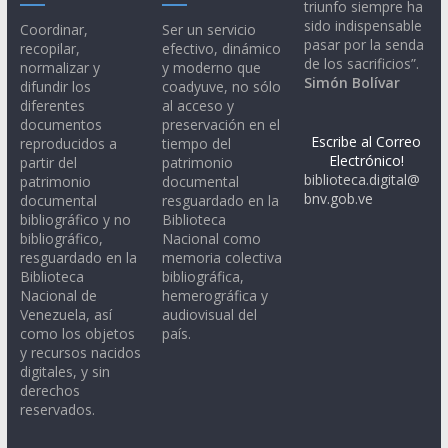
triunfo siempre ha
sido indispensable
Coordinar,
Ser un servicio
pasar por la senda
recopilar,
efectivo, dinámico
de los sacrificios”.
normalizar y
y moderno que
Simón Bolívar
difundir los
coadyuve, no sólo
diferentes
al acceso y
documentos
preservación en el
Escribe al Correo
reproducidos a
tiempo del
Electrónico!
partir del
patrimonio
biblioteca.digital@
patrimonio
documental
bnv.gob.ve
documental
resguardado en la
bibliográfico y no
Biblioteca
bibliográfico,
Nacional como
resguardado en la
memoria colectiva
Biblioteca
bibliográfica,
Nacional de
hemerográfica y
Venezuela, así
audiovisual del
como los objetos
país.
y recursos nacidos
digitales, y sin
derechos
reservados.