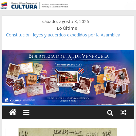
sábado, agosto 8, 2026
Lo último:
Constitución, leyes y acuerdos expedidos por la Asamblea
Constituyente del Estado Lara en 1881.
Una Parálisis [material gráfico]
Modesta Bor Sánchez [material gráfico]
Gaceta Oficial de la República de Venezuela año CXXXIII Mes V,
Caracas 09 de marzo de 2006 N° 38.394
Catálogo temático de obras de Modesta Bor