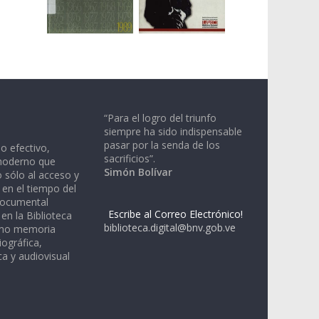
“Para el logro del triunfo
siempre ha sido indispensable
pasar por la senda de los
io efectivo,
sacrificios”.
moderno que
Simón Bolívar
 sólo al acceso y
 en el tiempo del
documental
Escribe al Correo Electrónico!
en la Biblioteca
biblioteca.digital@bnv.gob.ve
omo memoria
iográfica,
a y audiovisual