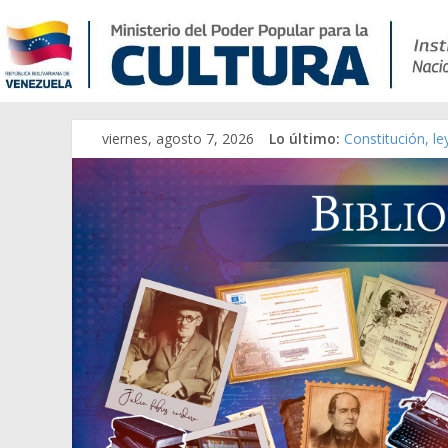
viernes, agosto 7, 2026
Lo último:
Constitución, l
Una Parálisis [m
Modesta Bor Sán
Gaceta Oficial 
Catálogo temát