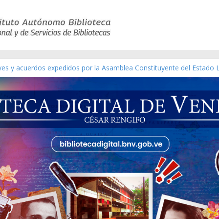
eyes y acuerdos expedidos por la Asamblea Constituyente del Estado 
aterial gráfico]
chez [material gráfico]
de la República de Venezuela año CXXXIII Mes V, Caracas 09 de marzo
ico de obras de Modesta Bor