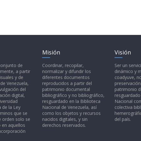
Misión
Visión
 conjunto de
Coordinar, recopilar,
Ser un servic
mente, a partir
normalizar y difundir los
dinámico y 
isuales y de
diferentes documentos
coadyuve, no
l de Venezuela,
reproducidos a partir del
preservación
vulgación del
patrimonio documental
patrimonio 
ción digital,
bibliográfico y no bibliográfico,
resguardado 
iversidad
resguardado en la Biblioteca
Nacional c
a de la Ley
Nacional de Venezuela, así
colectiva bibl
rminos que se
como los objetos y recursos
hemerográfic
e orden solo se
nacidos digitales, y sin
del país.
o en aquellos
derechos reservados.
ncorporación