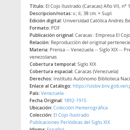
Título:
El Cojo Ilustrado (Caracas) Año VII, n° 1
Descripcion/notas:
v.; il.; 38 cm. + Supl.
Edición digital:
Universidad Católica Andrés Be
Formato:
PDF
Publicación original:
Caracas : Empresa El Coj
Relación:
Reproducción del original pertenecien
Materia:
Prensa -- Venezuela -- Siglo XIX -- Pr
venezolanas
Cobertura temporal:
Siglo XIX
Cobertura espacial:
Caracas (Venezuela)
Derechos:
Instituto Autónomo Biblioteca Nacio
Enlace al Catálogo:
https://sisbiv.bnv.gob.ve
País:
Venezuela
Fecha Original:
1892-1915
Ubicación:
Colección Hemerográfica
Colección:
El Cojo Ilustrado
Publicaciones Periódicas del Siglo XIX
Idioma:
Español