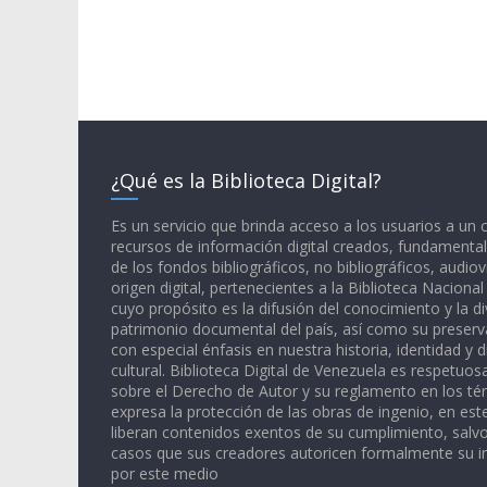
¿Qué es la Biblioteca Digital?
Es un servicio que brinda acceso a los usuarios a un
recursos de información digital creados, fundamental
de los fondos bibliográficos, no bibliográficos, audiov
origen digital, pertenecientes a la Biblioteca Naciona
cuyo propósito es la difusión del conocimiento y la di
patrimonio documental del país, así como su preserva
con especial énfasis en nuestra historia, identidad y d
cultural. Biblioteca Digital de Venezuela es respetuos
sobre el Derecho de Autor y su reglamento en los té
expresa la protección de las obras de ingenio, en est
liberan contenidos exentos de su cumplimiento, salv
casos que sus creadores autoricen formalmente su i
por este medio