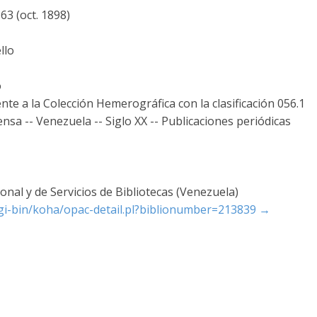
63 (oct. 1898)
llo
o
te a la Colección Hemerográfica con la clasificación 056.1
ensa -- Venezuela -- Siglo XX -- Publicaciones periódicas
nal y de Servicios de Bibliotecas (Venezuela)
/cgi-bin/koha/opac-detail.pl?biblionumber=213839
→