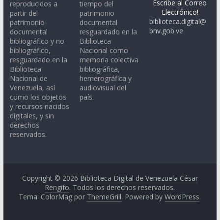
Escribe al Correo
reproducidos a
tiempo del
Electrónico!
partir del
patrimonio
biblioteca.digital@
patrimonio
documental
bnv.gob.ve
documental
resguardado en la
bibliográfico y no
Biblioteca
bibliográfico,
Nacional como
resguardado en la
memoria colectiva
Biblioteca
bibliográfica,
Nacional de
hemerográfica y
Venezuela, así
audiovisual del
como los objetos
país.
y recursos nacidos
digitales, y sin
derechos
reservados.
Copyright © 2026
Biblioteca Digital de Venezuela César
Rengifo
. Todos los derechos reservados.
Tema: ColorMag por
ThemeGrill
. Powered by
WordPress
.