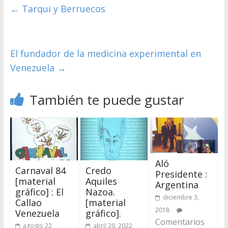
←
Tarqui y Berruecos
El fundador de la medicina experimental en
Venezuela
→
También te puede gustar
Aló
Carnaval 84
Credo
Presidente :
[material
Aquiles
Argentina
gráfico] : El
Nazoa.
diciembre 3,
Callao
[material
2018
Venezuela
gráfico].
Comentarios
agosto 22,
abril 20, 2022