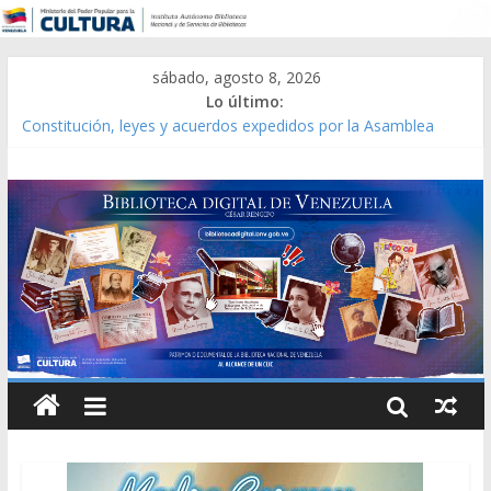
sábado, agosto 8, 2026
Lo último:
Constitución, leyes y acuerdos expedidos por la Asamblea
Constituyente del Estado Lara en 1881.
Una Parálisis [material gráfico]
Modesta Bor Sánchez [material gráfico]
Gaceta Oficial de la República de Venezuela año CXXXIII Mes V,
Caracas 09 de marzo de 2006 N° 38.394
Catálogo temático de obras de Modesta Bor