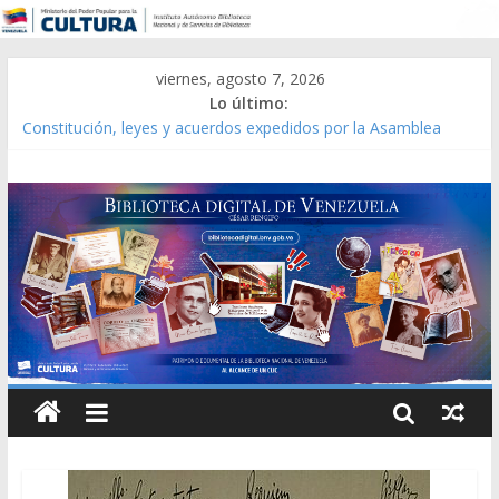
viernes, agosto 7, 2026
Lo último:
Constitución, leyes y acuerdos expedidos por la Asamblea
Constituyente del Estado Lara en 1881.
Una Parálisis [material gráfico]
Modesta Bor Sánchez [material gráfico]
Gaceta Oficial de la República de Venezuela año CXXXIII Mes V,
Caracas 09 de marzo de 2006 N° 38.394
Catálogo temático de obras de Modesta Bor