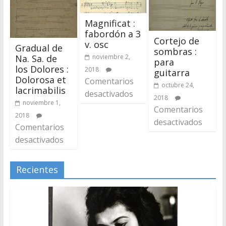
Magnificat :
fabordón a 3
Cortejo de
v. osc
Gradual de
sombras :
noviembre 2,
Na. Sa. de
para
los Dolores :
2018
guitarra
Dolorosa et
Comentarios
octubre 24,
lacrimabilis
desactivados
2018
noviembre 1,
Comentarios
2018
desactivados
Comentarios
desactivados
Recientes