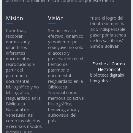
autoricen formalmente su incorporación por este medio
Misión
Visión
“Para el logro del
triunfo siempre ha
sido indispensable
Coordinar,
Ser un servicio
pasar por la senda
recopilar,
efectivo, dinámico
de los sacrificios”.
normalizar y
y moderno que
Simón Bolívar
difundir los
coadyuve, no sólo
diferentes
al acceso y
documentos
preservación en el
Escribe al Correo
reproducidos a
tiempo del
Electrónico!
partir del
patrimonio
biblioteca.digital@
patrimonio
documental
bnv.gob.ve
documental
resguardado en la
bibliográfico y no
Biblioteca
bibliográfico,
Nacional como
resguardado en la
memoria colectiva
Biblioteca
bibliográfica,
Nacional de
hemerográfica y
Venezuela, así
audiovisual del
como los objetos
país.
y recursos nacidos
digitales, y sin