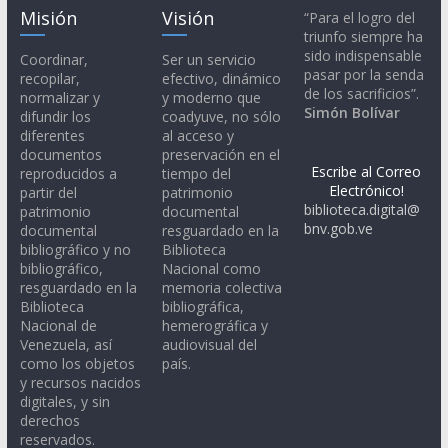
Misión
Visión
“Para el logro del
triunfo siempre ha
sido indispensable
Coordinar,
Ser un servicio
pasar por la senda
recopilar,
efectivo, dinámico
de los sacrificios”.
normalizar y
y moderno que
Simón Bolívar
difundir los
coadyuve, no sólo
diferentes
al acceso y
documentos
preservación en el
Escribe al Correo
reproducidos a
tiempo del
Electrónico!
partir del
patrimonio
biblioteca.digital@
patrimonio
documental
bnv.gob.ve
documental
resguardado en la
bibliográfico y no
Biblioteca
bibliográfico,
Nacional como
resguardado en la
memoria colectiva
Biblioteca
bibliográfica,
Nacional de
hemerográfica y
Venezuela, así
audiovisual del
como los objetos
país.
y recursos nacidos
digitales, y sin
derechos
reservados.