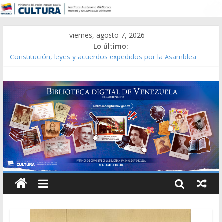
viernes, agosto 7, 2026
Lo último:
Constitución, leyes y acuerdos expedidos por la Asamblea
Constituyente del Estado Lara en 1881.
Una Parálisis [material gráfico]
Modesta Bor Sánchez [material gráfico]
Gaceta Oficial de la República de Venezuela año CXXXIII Mes V,
Caracas 09 de marzo de 2006 N° 38.394
Catálogo temático de obras de Modesta Bor