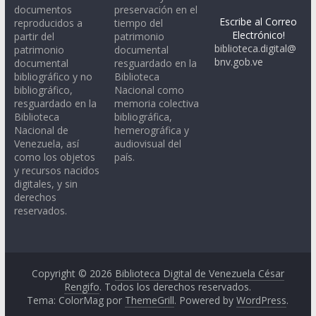
documentos
preservación en el
Escribe al Correo
reproducidos a
tiempo del
Electrónico!
partir del
patrimonio
biblioteca.digital@
patrimonio
documental
bnv.gob.ve
documental
resguardado en la
bibliográfico y no
Biblioteca
bibliográfico,
Nacional como
resguardado en la
memoria colectiva
Biblioteca
bibliográfica,
Nacional de
hemerográfica y
Venezuela, así
audiovisual del
como los objetos
país.
y recursos nacidos
digitales, y sin
derechos
reservados.
Copyright © 2026
Biblioteca Digital de Venezuela César
Rengifo
. Todos los derechos reservados.
Tema: ColorMag por
ThemeGrill
. Powered by
WordPress
.