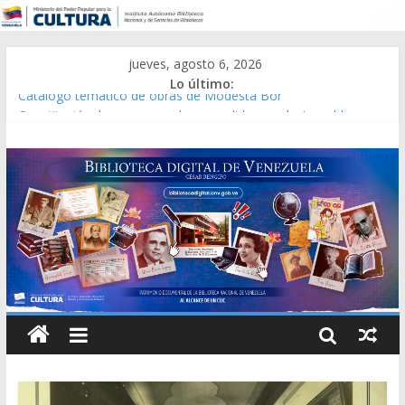
jueves, agosto 6, 2026
Lo último:
Catálogo temático de obras de Modesta Bor
Constitución, leyes y acuerdos expedidos por la Asamblea
Constituyente del Estado Lara en 1881.
Una Parálisis [material gráfico]
Modesta Bor Sánchez [material gráfico]
Gaceta Oficial de la República de Venezuela año CXXXIII Mes V,
Caracas 09 de marzo de 2006 N° 38.394