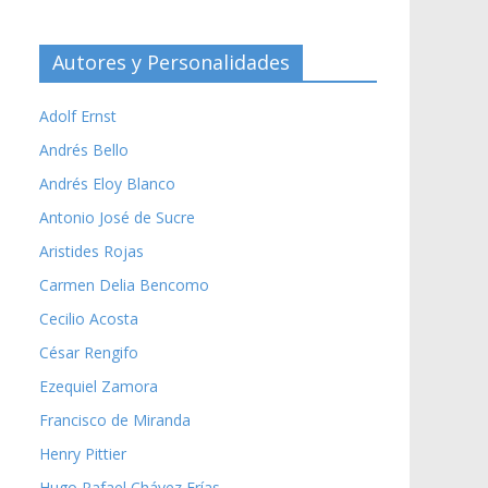
Autores y Personalidades
Adolf Ernst
Andrés Bello
Andrés Eloy Blanco
Antonio José de Sucre
Aristides Rojas
Carmen Delia Bencomo
Cecilio Acosta
César Rengifo
Ezequiel Zamora
Francisco de Miranda
Henry Pittier
Hugo Rafael Chávez Frías