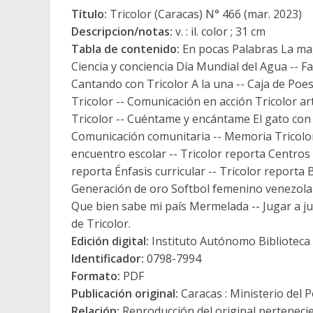
Título:
Tricolor (Caracas) N° 466 (mar. 2023)
Descripcion/notas:
v. : il. color ; 31 cm
Tabla de contenido:
En pocas Palabras La mag
Ciencia y conciencia Día Mundial del Agua -- F
Cantando con Tricolor A la una -- Caja de Poe
Tricolor -- Comunicación en acción Tricolor ar
Tricolor -- Cuéntame y encántame El gato con
Comunicación comunitaria -- Memoria Tricolor 
encuentro escolar -- Tricolor reporta Centros 
reporta Énfasis curricular -- Tricolor reporta
Generación de oro Softbol femenino venezolano
Que bien sabe mi país Mermelada -- Jugar a ju
de Tricolor.
Edición digital:
Instituto Autónomo Biblioteca N
Identificador:
0798-7994
Formato:
PDF
Publicación original:
Caracas : Ministerio del 
Relación:
Reproducción del original pertenecien