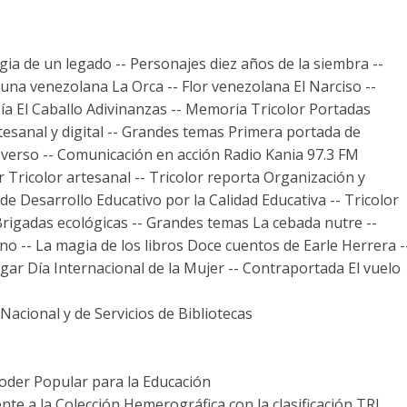
ia de un legado -- Personajes diez años de la siembra --
auna venezolana La Orca -- Flor venezolana El Narciso --
sía El Caballo Adivinanzas -- Memoria Tricolor Portadas
tesanal y digital -- Grandes temas Primera portada de
 verso -- Comunicación en acción Radio Kania 97.3 FM
Tricolor artesanal -- Tricolor reporta Organización y
de Desarrollo Educativo por la Calidad Educativa -- Tricolor
 Brigadas ecológicas -- Grandes temas La cebada nutre --
 -- La magia de los libros Doce cuentos de Earle Herrera -
gar Día Internacional de la Mujer -- Contraportada El vuelo
acional y de Servicios de Bibliotecas
Poder Popular para la Educación
te a la Colección Hemerográfica con la clasificación TRI