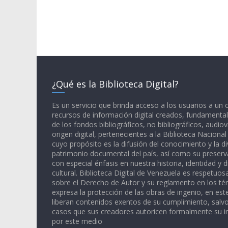
¿Qué es la Biblioteca Digital?
Es un servicio que brinda acceso a los usuarios a un
recursos de información digital creados, fundamental
de los fondos bibliográficos, no bibliográficos, audiov
origen digital, pertenecientes a la Biblioteca Naciona
cuyo propósito es la difusión del conocimiento y la di
patrimonio documental del país, así como su preserva
con especial énfasis en nuestra historia, identidad y d
cultural. Biblioteca Digital de Venezuela es respetuos
sobre el Derecho de Autor y su reglamento en los té
expresa la protección de las obras de ingenio, en est
liberan contenidos exentos de su cumplimiento, salv
casos que sus creadores autoricen formalmente su i
por este medio