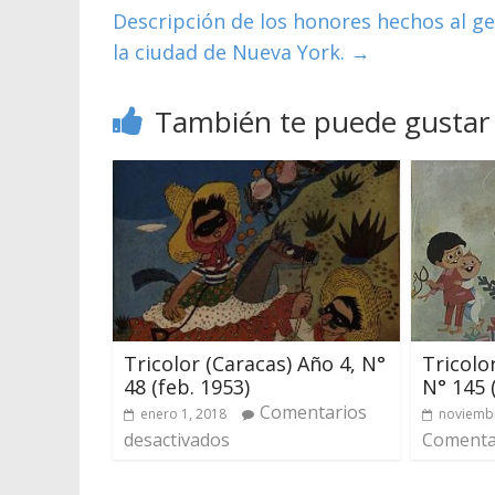
Descripción de los honores hechos al ge
la ciudad de Nueva York.
→
También te puede gustar
Tricolor (Caracas) Año 4, N°
Tricolo
48 (feb. 1953)
N° 145 
Comentarios
enero 1, 2018
noviembr
desactivados
Comentar