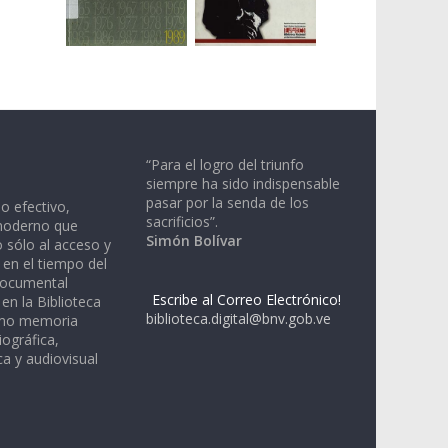
“Para el logro del triunfo
siempre ha sido indispensable
pasar por la senda de los
io efectivo,
sacrificios”.
moderno que
Simón Bolívar
 sólo al acceso y
 en el tiempo del
documental
Escribe al Correo Electrónico!
en la Biblioteca
biblioteca.digital@bnv.gob.ve
omo memoria
iográfica,
a y audiovisual