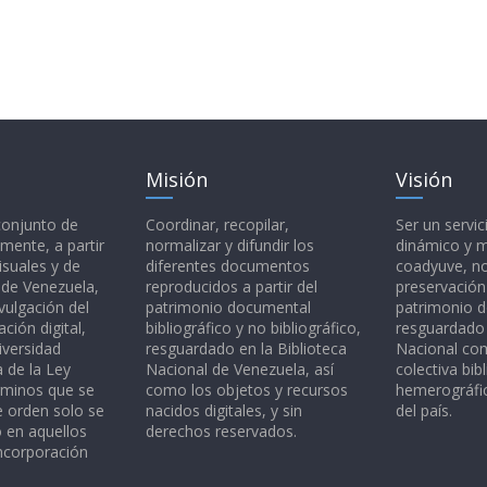
Misión
Visión
 conjunto de
Coordinar, recopilar,
Ser un servic
mente, a partir
normalizar y difundir los
dinámico y 
isuales y de
diferentes documentos
coadyuve, no
l de Venezuela,
reproducidos a partir del
preservación
vulgación del
patrimonio documental
patrimonio 
ción digital,
bibliográfico y no bibliográfico,
resguardado 
iversidad
resguardado en la Biblioteca
Nacional c
a de la Ley
Nacional de Venezuela, así
colectiva bibl
rminos que se
como los objetos y recursos
hemerográfic
e orden solo se
nacidos digitales, y sin
del país.
o en aquellos
derechos reservados.
ncorporación