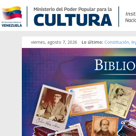
viernes, agosto 7, 2026
Lo último:
Constitución, l
Una Parálisis [m
Modesta Bor Sán
Gaceta Oficial 
Catálogo temát