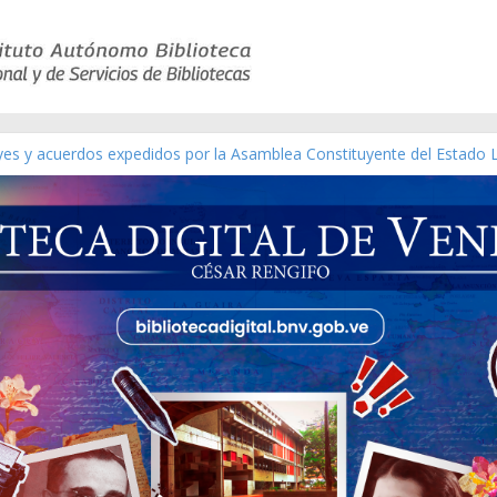
eyes y acuerdos expedidos por la Asamblea Constituyente del Estado 
aterial gráfico]
chez [material gráfico]
de la República de Venezuela año CXXXIII Mes V, Caracas 09 de marzo
ico de obras de Modesta Bor