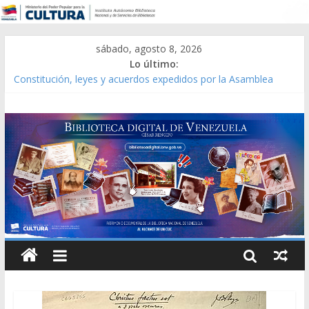
sábado, agosto 8, 2026
Lo último:
Constitución, leyes y acuerdos expedidos por la Asamblea
Constituyente del Estado Lara en 1881.
Una Parálisis [material gráfico]
Modesta Bor Sánchez [material gráfico]
Gaceta Oficial de la República de Venezuela año CXXXIII Mes V,
Caracas 09 de marzo de 2006 N° 38.394
Catálogo temático de obras de Modesta Bor