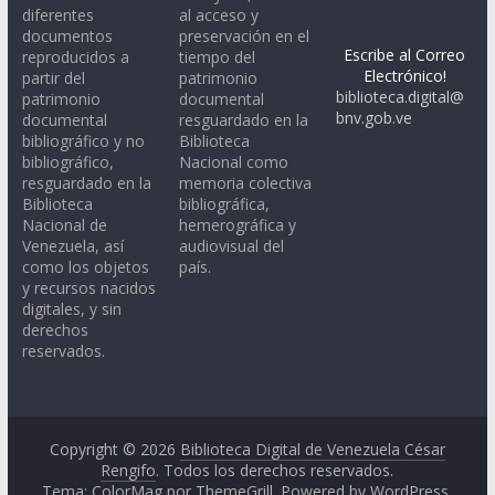
diferentes
al acceso y
documentos
preservación en el
Escribe al Correo
reproducidos a
tiempo del
Electrónico!
partir del
patrimonio
biblioteca.digital@
patrimonio
documental
bnv.gob.ve
documental
resguardado en la
bibliográfico y no
Biblioteca
bibliográfico,
Nacional como
resguardado en la
memoria colectiva
Biblioteca
bibliográfica,
Nacional de
hemerográfica y
Venezuela, así
audiovisual del
como los objetos
país.
y recursos nacidos
digitales, y sin
derechos
reservados.
Copyright © 2026
Biblioteca Digital de Venezuela César
Rengifo
. Todos los derechos reservados.
Tema: ColorMag por
ThemeGrill
. Powered by
WordPress
.