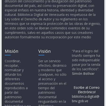
difusión del conocimiento y la divulgación del patrimonio
documental del país, así como su preservación digital, con
especial énfasis en nuestra historia, identidad y diversidad
cultural. Biblioteca Digital de Venezuela es respetuosa de la
Ley sobre el Derecho de Autor y su reglamento en los
términos que se expresa la protección de las obras de ingenio,
en este orden solo se liberan contenidos exentos de su
cumplimiento, salvo en aquellos casos que sus creadores
autoricen formalmente su incorporación por este medio
Misión
Visión
“Para el logro del
triunfo siempre ha
sido indispensable
Coordinar,
Ser un servicio
pasar por la senda
recopilar,
efectivo, dinámico
de los sacrificios”.
normalizar y
y moderno que
Simón Bolívar
difundir los
coadyuve, no sólo
diferentes
al acceso y
documentos
preservación en el
Escribe al Correo
reproducidos a
tiempo del
Electrónico!
partir del
patrimonio
biblioteca.digital@
patrimonio
documental
bnv.gob.ve
documental
resguardado en la
bibliográfico y no
Biblioteca