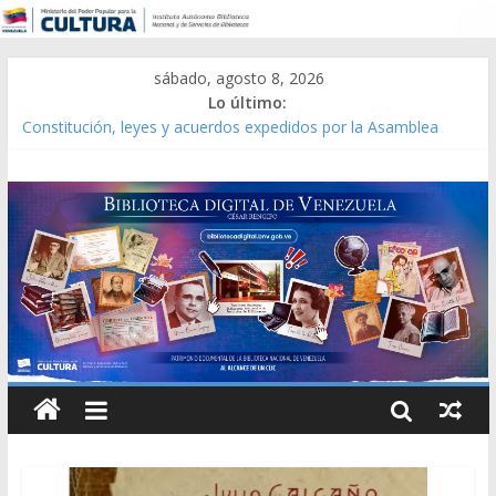
sábado, agosto 8, 2026
Lo último:
Constitución, leyes y acuerdos expedidos por la Asamblea
Constituyente del Estado Lara en 1881.
Una Parálisis [material gráfico]
Modesta Bor Sánchez [material gráfico]
Gaceta Oficial de la República de Venezuela año CXXXIII Mes V,
Caracas 09 de marzo de 2006 N° 38.394
Catálogo temático de obras de Modesta Bor