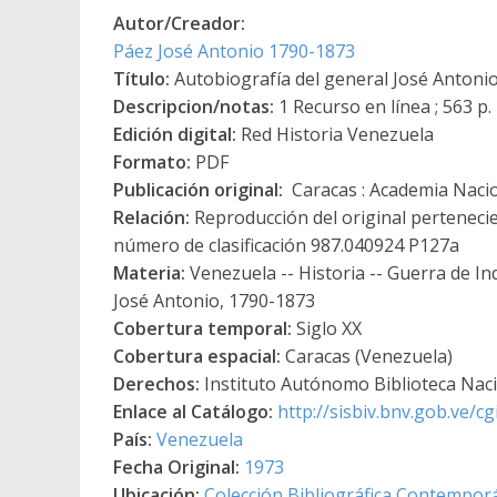
Autor/Creador:
Páez José Antonio 1790-1873
Título:
Autobiografía del general José Antoni
Descripcion/notas:
1 Recurso en línea ; 563 p.
Edición digital:
Red Historia Venezuela
Formato:
PDF
Publicación original:
Caracas : Academia Nacion
Relación:
Reproducción del original pertenecie
número de clasificación 987.040924 P127a
Materia:
Venezuela -- Historia -- Guerra de In
José Antonio, 1790-1873
Cobertura temporal:
Siglo XX
Cobertura espacial:
Caracas (Venezuela)
Derechos:
Instituto Autónomo Biblioteca Nacio
Enlace al Catálogo:
http://sisbiv.bnv.gob.ve/
País:
Venezuela
Fecha Original:
1973
Ubicación:
Colección Bibliográfica Contempor