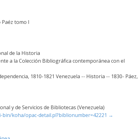
o Paéz tomo I
al de la Historia
nte a la Colección Bibliográfica contemporánea con el
dependencia, 1810-1821 Venezuela -- Historia -- 1830- Páez,
nal y de Servicios de Bibliotecas (Venezuela)
cgi-bin/koha/opac-detail.pl?biblionumber=42221
→
ánea