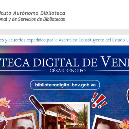
yes y acuerdos expedidos por la Asamblea Constituyente del Estado L
terial gráfico]
chez [material gráfico]
e la República de Venezuela año CXXXIII Mes V, Caracas 09 de marzo
co de obras de Modesta Bor