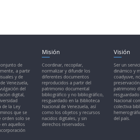
Misión
Visión
 conjunto de
Coordinar, recopilar,
Ser un servic
mente, a partir
normalizar y difundir los
dinámico y 
isuales y de
diferentes documentos
coadyuve, no
l de Venezuela,
reproducidos a partir del
preservación
vulgación del
patrimonio documental
patrimonio 
ción digital,
bibliográfico y no bibliográfico,
resguardado 
iversidad
resguardado en la Biblioteca
Nacional c
a de la Ley
Nacional de Venezuela, así
colectiva bibl
rminos que se
como los objetos y recursos
hemerográfic
e orden solo se
nacidos digitales, y sin
del país.
o en aquellos
derechos reservados.
ncorporación