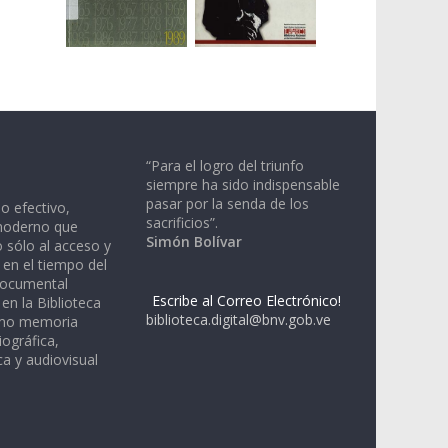
“Para el logro del triunfo
siempre ha sido indispensable
pasar por la senda de los
io efectivo,
sacrificios”.
moderno que
Simón Bolívar
 sólo al acceso y
 en el tiempo del
documental
Escribe al Correo Electrónico!
en la Biblioteca
biblioteca.digital@bnv.gob.ve
omo memoria
iográfica,
a y audiovisual