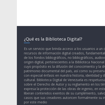
¿Qué es la Biblioteca Digital?
Es un servicio que brinda acceso a los usuarios a un
recursos de información digital creados, fundamental
de los fondos bibliográficos, no bibliográficos, audiov
origen digital, pertenecientes a la Biblioteca Naciona
cuyo propósito es la difusión del conocimiento y la di
patrimonio documental del país, así como su preserva
con especial énfasis en nuestra historia, identidad y d
cultural. Biblioteca Digital de Venezuela es respetuos
sobre el Derecho de Autor y su reglamento en los té
expresa la protección de las obras de ingenio, en est
liberan contenidos exentos de su cumplimiento, salv
casos que sus creadores autoricen formalmente su i
por este medio