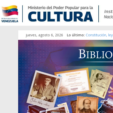
jueves, agosto 6, 2026
Lo último:
Constitución, le
Una Parálisis [ma
Modesta Bor Sán
Gaceta Oficial d
Catálogo temáti