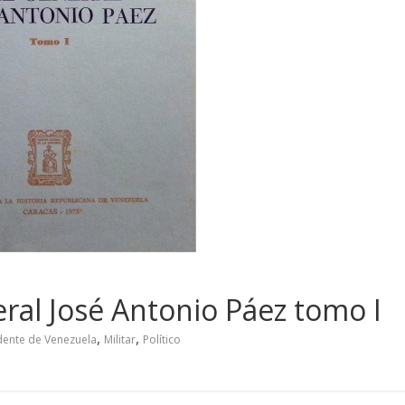
eral José Antonio Páez tomo I
,
,
dente de Venezuela
Militar
Político