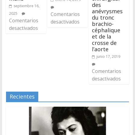
des
septiembre 16,
anévrysmes
2025
Comentarios
du tronc
Comentarios
desactivados
brachio-
desactivados
céphalique
et de la
crosse de
l’aorte
junio 17, 2019
Comentarios
desactivados
Recientes