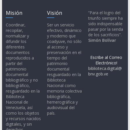
Misión
Visión
“Para el logro del
triunfo siempre ha
sido indispensable
Coordinar,
Ser un servicio
pasar por la senda
recopilar,
efectivo, dinámico
de los sacrificios”.
normalizar y
y moderno que
Simón Bolívar
difundir los
coadyuve, no sólo
diferentes
al acceso y
documentos
preservación en el
Escribe al Correo
reproducidos a
tiempo del
Electrónico!
partir del
patrimonio
biblioteca.digital@
patrimonio
documental
bnv.gob.ve
documental
resguardado en la
bibliográfico y no
Biblioteca
bibliográfico,
Nacional como
resguardado en la
memoria colectiva
Biblioteca
bibliográfica,
Nacional de
hemerográfica y
Venezuela, así
audiovisual del
como los objetos
país.
y recursos nacidos
digitales, y sin
derechos