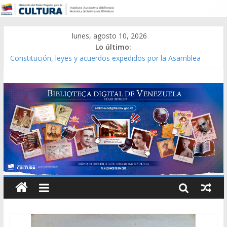
lunes, agosto 10, 2026
Lo último:
Constitución, leyes y acuerdos expedidos por la Asamblea
Constituyente del Estado Lara en 1881.
Una Parálisis [material gráfico]
Modesta Bor Sánchez [material gráfico]
Gaceta Oficial de la República de Venezuela año CXXXIII Mes V,
Caracas 09 de marzo de 2006 N° 38.394
Catálogo temático de obras de Modesta Bor