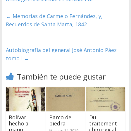
←
Memorias de Carmelo Fernández, y,
Recuerdos de Santa Marta, 1842
Autobiografía del general José Antonio Páez
tomo I
→
También te puede gustar
Bolívar
Barco de
Du
hecho a
piedra
traitement
mano
chirurgical
enero 14, 2019