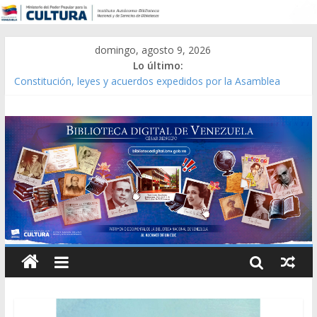
domingo, agosto 9, 2026
Lo último:
Constitución, leyes y acuerdos expedidos por la Asamblea
Constituyente del Estado Lara en 1881.
Una Parálisis [material gráfico]
Modesta Bor Sánchez [material gráfico]
Gaceta Oficial de la República de Venezuela año CXXXIII Mes V,
Caracas 09 de marzo de 2006 N° 38.394
Catálogo temático de obras de Modesta Bor