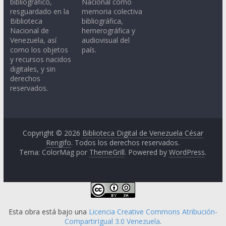
bibliográfico,
Nacional como
resguardado en la
memoria colectiva
Biblioteca
bibliográfica,
Nacional de
hemerográfica y
Venezuela, así
audiovisual del
como los objetos
país.
y recursos nacidos
digitales, y sin
derechos
reservados.
Copyright © 2026
Biblioteca Digital de Venezuela César
Rengifo
. Todos los derechos reservados.
Tema: ColorMag por
ThemeGrill
. Powered by
WordPress
.
Esta obra está bajo una
Licencia Creative Commons Atribución-
CompartirIgual 3.0 Venezuela
.