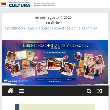
viernes, agosto 7, 2026
Lo último:
Constitución, leyes y acuerdos expedidos por la Asamblea
Constituyente del Estado Lara en 1881.
Una Parálisis [material gráfico]
Modesta Bor Sánchez [material gráfico]
Gaceta Oficial de la República de Venezuela año CXXXIII Mes V,
Caracas 09 de marzo de 2006 N° 38.394
Catálogo temático de obras de Modesta Bor