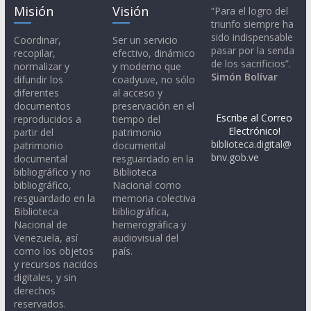
Misión
Visión
“Para el logro del
triunfo siempre ha
sido indispensable
Coordinar,
Ser un servicio
pasar por la senda
recopilar,
efectivo, dinámico
de los sacrificios”.
normalizar y
y moderno que
Simón Bolívar
difundir los
coadyuve, no sólo
diferentes
al acceso y
documentos
preservación en el
Escribe al Correo
reproducidos a
tiempo del
Electrónico!
partir del
patrimonio
biblioteca.digital@
patrimonio
documental
bnv.gob.ve
documental
resguardado en la
bibliográfico y no
Biblioteca
bibliográfico,
Nacional como
resguardado en la
memoria colectiva
Biblioteca
bibliográfica,
Nacional de
hemerográfica y
Venezuela, así
audiovisual del
como los objetos
país.
y recursos nacidos
digitales, y sin
derechos
reservados.