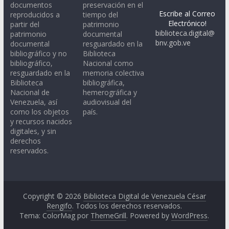
documentos
preservación en el
Escribe al Correo
reproducidos a
tiempo del
Electrónico!
partir del
patrimonio
biblioteca.digital@
patrimonio
documental
bnv.gob.ve
documental
resguardado en la
bibliográfico y no
Biblioteca
bibliográfico,
Nacional como
resguardado en la
memoria colectiva
Biblioteca
bibliográfica,
Nacional de
hemerográfica y
Venezuela, así
audiovisual del
como los objetos
país.
y recursos nacidos
digitales, y sin
derechos
reservados.
Copyright © 2026
Biblioteca Digital de Venezuela César
Rengifo
. Todos los derechos reservados.
Tema: ColorMag por
ThemeGrill
. Powered by
WordPress
.