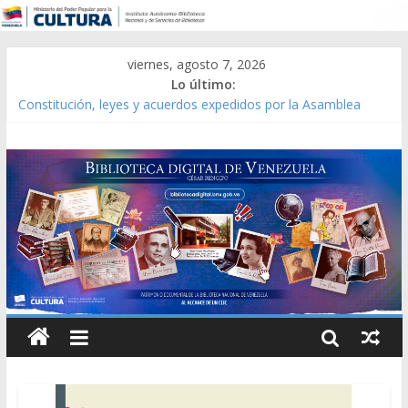
viernes, agosto 7, 2026
Lo último:
Constitución, leyes y acuerdos expedidos por la Asamblea
Constituyente del Estado Lara en 1881.
Una Parálisis [material gráfico]
Modesta Bor Sánchez [material gráfico]
Gaceta Oficial de la República de Venezuela año CXXXIII Mes V,
Caracas 09 de marzo de 2006 N° 38.394
Catálogo temático de obras de Modesta Bor