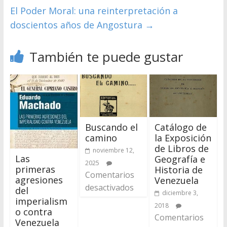
El Poder Moral: una reinterpretación a
doscientos años de Angostura
→
También te puede gustar
Buscando el
Catálogo de
camino
la Exposición
de Libros de
noviembre 12,
Las
Geografía e
2025
primeras
Historia de
Comentarios
agresiones
Venezuela
desactivados
del
diciembre 3,
imperialism
2018
o contra
Comentarios
Venezuela