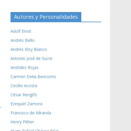
Autores y Personalidades
Adolf Ernst
Andrés Bello
Andrés Eloy Blanco
Antonio José de Sucre
Aristides Rojas
Carmen Delia Bencomo
Cecilio Acosta
César Rengifo
Ezequiel Zamora
→
Francisco de Miranda
Henry Pittier
Hugo Rafael Chávez Frías