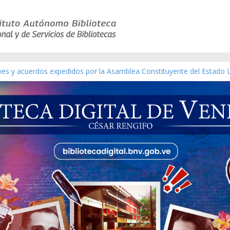
eyes y acuerdos expedidos por la Asamblea Constituyente del Estado 
aterial gráfico]
chez [material gráfico]
de la República de Venezuela año CXXXIII Mes V, Caracas 09 de marzo
ico de obras de Modesta Bor