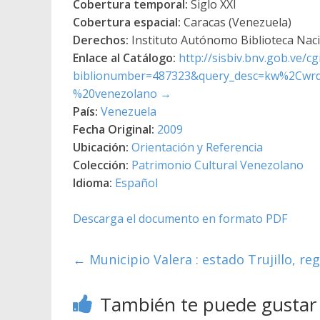
Cobertura temporal:
Siglo XXI
Cobertura espacial:
Caracas (Venezuela)
Derechos:
Instituto Autónomo Biblioteca Nacio
Enlace al Catálogo:
http://sisbiv.bnv.gob.ve/cg
biblionumber=487323&query_desc=kw%2Cwr
%20venezolano
→
País:
Venezuela
Fecha Original:
2009
Ubicación:
Orientación y Referencia
Colección:
Patrimonio Cultural Venezolano
Idioma:
Español
Descarga el documento en formato PDF
←
Municipio Valera : estado Trujillo, re
También te puede gustar