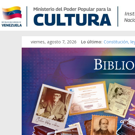
viernes, agosto 7, 2026
Lo último:
Constitución, l
Una Parálisis [m
Modesta Bor Sán
Gaceta Oficial 
Catálogo temát