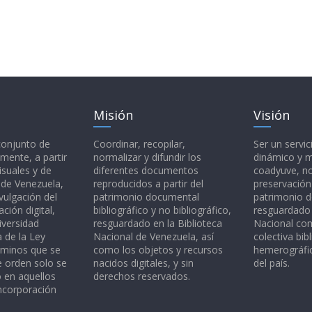
Misión
Visión
 conjunto de
Coordinar, recopilar,
Ser un servic
mente, a partir
normalizar y difundir los
dinámico y 
isuales y de
diferentes documentos
coadyuve, no
l de Venezuela,
reproducidos a partir del
preservación
vulgación del
patrimonio documental
patrimonio 
ción digital,
bibliográfico y no bibliográfico,
resguardado 
iversidad
resguardado en la Biblioteca
Nacional c
a de la Ley
Nacional de Venezuela, así
colectiva bibl
rminos que se
como los objetos y recursos
hemerográfic
e orden solo se
nacidos digitales, y sin
del país.
o en aquellos
derechos reservados.
ncorporación