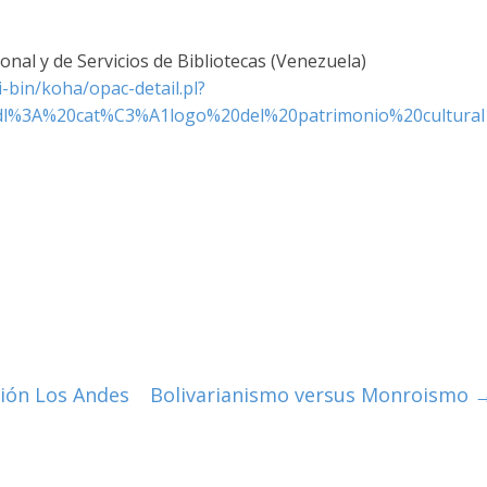
nal y de Servicios de Bibliotecas (Venezuela)
i-bin/koha/opac-detail.pl?
dl%3A%20cat%C3%A1logo%20del%20patrimonio%20cultural
gión Los Andes
Bolivarianismo versus Monroismo