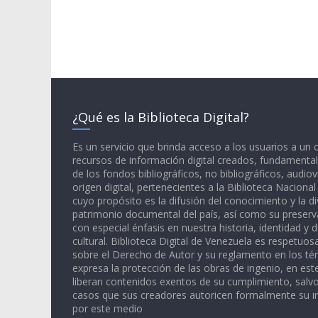
¿Qué es la Biblioteca Digital?
Es un servicio que brinda acceso a los usuarios a un
recursos de información digital creados, fundamental
de los fondos bibliográficos, no bibliográficos, audiov
origen digital, pertenecientes a la Biblioteca Naciona
cuyo propósito es la difusión del conocimiento y la di
patrimonio documental del país, así como su preserva
con especial énfasis en nuestra historia, identidad y d
cultural. Biblioteca Digital de Venezuela es respetuos
sobre el Derecho de Autor y su reglamento en los té
expresa la protección de las obras de ingenio, en est
liberan contenidos exentos de su cumplimiento, salv
casos que sus creadores autoricen formalmente su i
por este medio