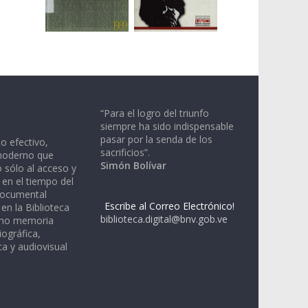
“Para el logro del triunfo
siempre ha sido indispensable
pasar por la senda de los
io efectivo,
sacrificios”.
moderno que
Simón Bolívar
 sólo al acceso y
 en el tiempo del
documental
Escribe al Correo Electrónico!
en la Biblioteca
biblioteca.digital@bnv.gob.ve
omo memoria
iográfica,
a y audiovisual