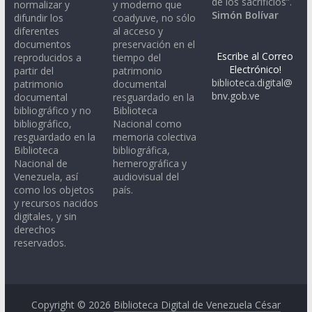
de los sacrificios”.
normalizar y
y moderno que
Simón Bolívar
difundir los
coadyuve, no sólo
diferentes
al acceso y
documentos
preservación en el
Escribe al Correo
reproducidos a
tiempo del
Electrónico!
partir del
patrimonio
biblioteca.digital@
patrimonio
documental
bnv.gob.ve
documental
resguardado en la
bibliográfico y no
Biblioteca
bibliográfico,
Nacional como
resguardado en la
memoria colectiva
Biblioteca
bibliográfica,
Nacional de
hemerográfica y
Venezuela, así
audiovisual del
como los objetos
país.
y recursos nacidos
digitales, y sin
derechos
reservados.
Copyright © 2026
Biblioteca Digital de Venezuela César