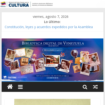
viernes, agosto 7, 2026
Lo último:
Constitución, leyes y acuerdos expedidos por la Asamblea
Constituyente del Estado Lara en 1881.
Una Parálisis [material gráfico]
Modesta Bor Sánchez [material gráfico]
Gaceta Oficial de la República de Venezuela año CXXXIII Mes V,
Caracas 09 de marzo de 2006 N° 38.394
Catálogo temático de obras de Modesta Bor