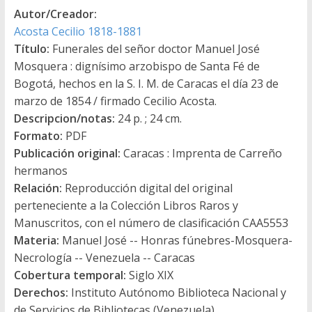
Autor/Creador:
Acosta Cecilio 1818-1881
Título:
Funerales del señor doctor Manuel José
Mosquera : dignísimo arzobispo de Santa Fé de
Bogotá, hechos en la S. I. M. de Caracas el día 23 de
marzo de 1854 / firmado Cecilio Acosta.
Descripcion/notas:
24 p. ; 24 cm.
Formato:
PDF
Publicación original:
Caracas : Imprenta de Carreño
hermanos
Relación:
Reproducción digital del original
perteneciente a la Colección Libros Raros y
Manuscritos, con el número de clasificación CAA5553
Materia:
Manuel José -- Honras fúnebres-Mosquera-
Necrología -- Venezuela -- Caracas
Cobertura temporal:
Siglo XIX
Derechos:
Instituto Autónomo Biblioteca Nacional y
de Servicios de Bibliotecas (Venezuela)