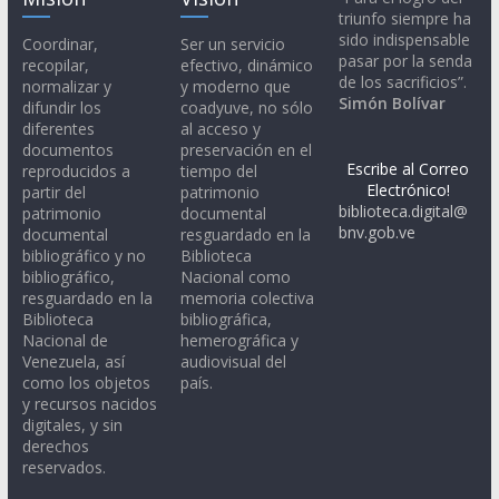
triunfo siempre ha
sido indispensable
Coordinar,
Ser un servicio
pasar por la senda
recopilar,
efectivo, dinámico
de los sacrificios”.
normalizar y
y moderno que
Simón Bolívar
difundir los
coadyuve, no sólo
diferentes
al acceso y
documentos
preservación en el
Escribe al Correo
reproducidos a
tiempo del
Electrónico!
partir del
patrimonio
biblioteca.digital@
patrimonio
documental
bnv.gob.ve
documental
resguardado en la
bibliográfico y no
Biblioteca
bibliográfico,
Nacional como
resguardado en la
memoria colectiva
Biblioteca
bibliográfica,
Nacional de
hemerográfica y
Venezuela, así
audiovisual del
como los objetos
país.
y recursos nacidos
digitales, y sin
derechos
reservados.