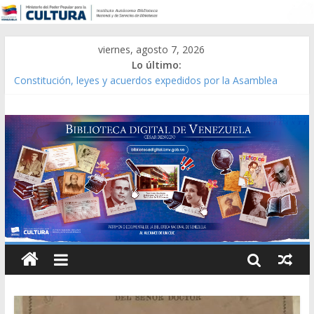
viernes, agosto 7, 2026
Lo último:
Constitución, leyes y acuerdos expedidos por la Asamblea
Constituyente del Estado Lara en 1881.
Una Parálisis [material gráfico]
Modesta Bor Sánchez [material gráfico]
Gaceta Oficial de la República de Venezuela año CXXXIII Mes V,
Caracas 09 de marzo de 2006 N° 38.394
Catálogo temático de obras de Modesta Bor