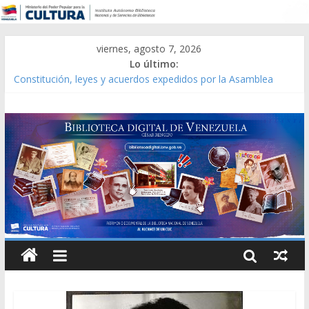
viernes, agosto 7, 2026
Lo último:
Constitución, leyes y acuerdos expedidos por la Asamblea
Constituyente del Estado Lara en 1881.
Una Parálisis [material gráfico]
Modesta Bor Sánchez [material gráfico]
Gaceta Oficial de la República de Venezuela año CXXXIII Mes V,
Caracas 09 de marzo de 2006 N° 38.394
Catálogo temático de obras de Modesta Bor