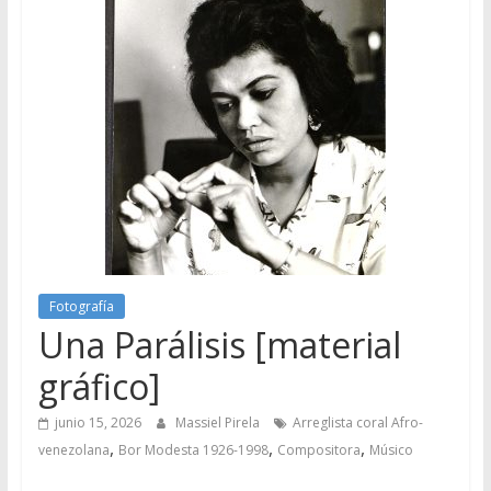
Fotografía
Una Parálisis [material
gráfico]
junio 15, 2026
Massiel Pirela
Arreglista coral Afro-
,
,
,
venezolana
Bor Modesta 1926-1998
Compositora
Músico