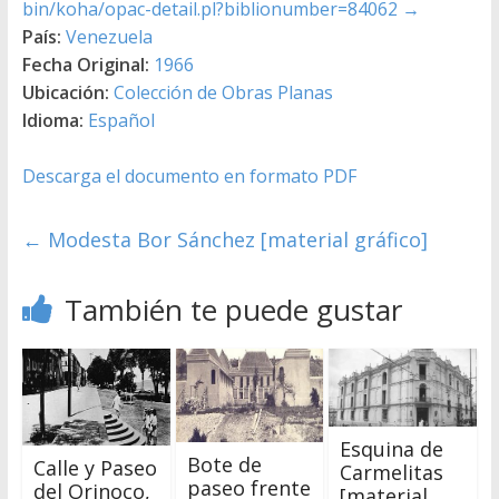
bin/koha/opac-detail.pl?biblionumber=84062
→
País:
Venezuela
Fecha Original:
1966
Ubicación:
Colección de Obras Planas
Idioma:
Español
Descarga el documento en formato PDF
←
Modesta Bor Sánchez [material gráfico]
También te puede gustar
Esquina de
Bote de
Calle y Paseo
Carmelitas
paseo frente
del Orinoco,
[material