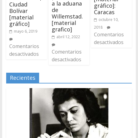
a la aduana
Ciudad
gráfico]:
de
Bolívar
Caracas
Willemstad.
[material
octubre 10,
[material
gráfico]
2018
grafico]
mayo 6, 2019
Comentarios
abril 12, 2022
desactivados
Comentarios
Comentarios
desactivados
desactivados
Recientes