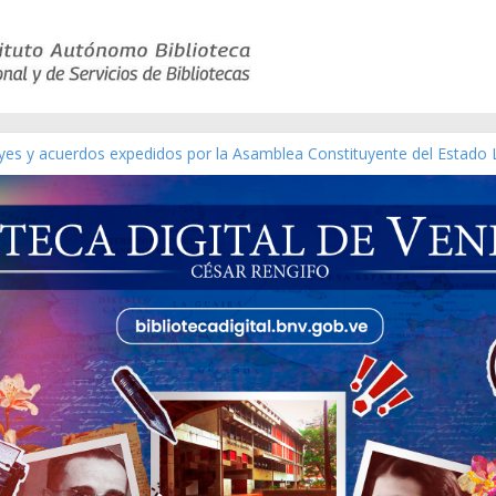
eyes y acuerdos expedidos por la Asamblea Constituyente del Estado 
aterial gráfico]
nchez [material gráfico]
de la República de Venezuela año CXXXIII Mes V, Caracas 09 de marz
ico de obras de Modesta Bor