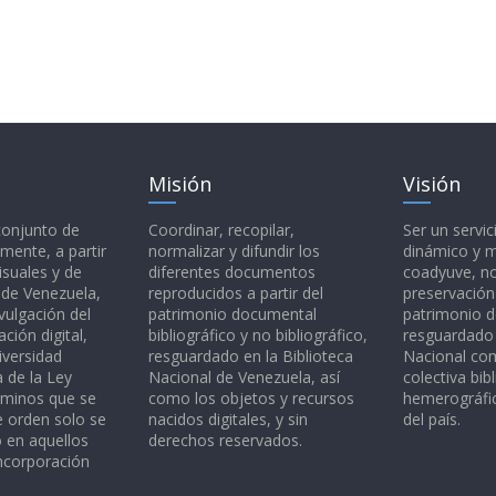
Misión
Visión
 conjunto de
Coordinar, recopilar,
Ser un servic
mente, a partir
normalizar y difundir los
dinámico y 
isuales y de
diferentes documentos
coadyuve, no
l de Venezuela,
reproducidos a partir del
preservación
vulgación del
patrimonio documental
patrimonio 
ción digital,
bibliográfico y no bibliográfico,
resguardado 
iversidad
resguardado en la Biblioteca
Nacional c
a de la Ley
Nacional de Venezuela, así
colectiva bibl
rminos que se
como los objetos y recursos
hemerográfic
e orden solo se
nacidos digitales, y sin
del país.
o en aquellos
derechos reservados.
ncorporación