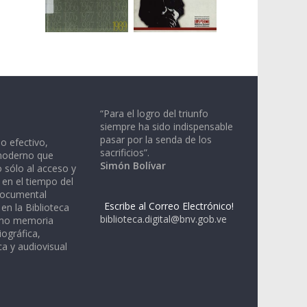
“Para el logro del triunfo
siempre ha sido indispensable
pasar por la senda de los
io efectivo,
sacrificios”.
moderno que
Simón Bolívar
 sólo al acceso y
 en el tiempo del
documental
Escribe al Correo Electrónico!
en la Biblioteca
biblioteca.digital@bnv.gob.ve
omo memoria
iográfica,
a y audiovisual