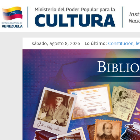
sábado, agosto 8, 2026
Lo último:
Constitución, l
Una Parálisis [m
Modesta Bor Sá
Gaceta Oficial 
Catálogo temát