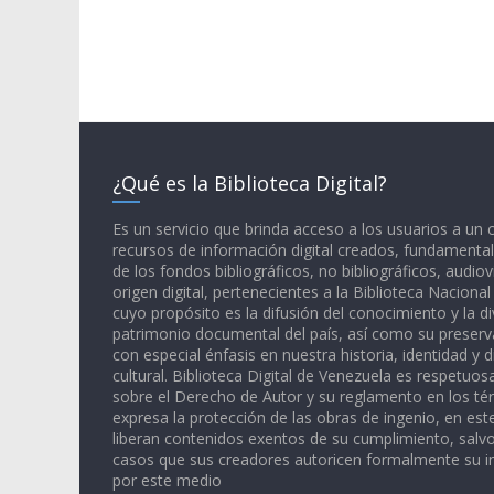
¿Qué es la Biblioteca Digital?
Es un servicio que brinda acceso a los usuarios a un
recursos de información digital creados, fundamental
de los fondos bibliográficos, no bibliográficos, audiov
origen digital, pertenecientes a la Biblioteca Naciona
cuyo propósito es la difusión del conocimiento y la di
patrimonio documental del país, así como su preserva
con especial énfasis en nuestra historia, identidad y d
cultural. Biblioteca Digital de Venezuela es respetuos
sobre el Derecho de Autor y su reglamento en los té
expresa la protección de las obras de ingenio, en est
liberan contenidos exentos de su cumplimiento, salv
casos que sus creadores autoricen formalmente su i
por este medio