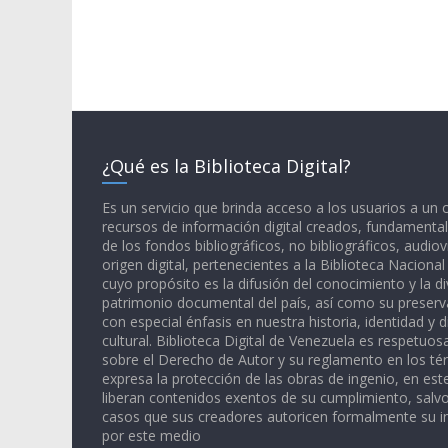
¿Qué es la Biblioteca Digital?
Es un servicio que brinda acceso a los usuarios a un
recursos de información digital creados, fundamental
de los fondos bibliográficos, no bibliográficos, audiov
origen digital, pertenecientes a la Biblioteca Naciona
cuyo propósito es la difusión del conocimiento y la di
patrimonio documental del país, así como su preserva
con especial énfasis en nuestra historia, identidad y d
cultural. Biblioteca Digital de Venezuela es respetuos
sobre el Derecho de Autor y su reglamento en los té
expresa la protección de las obras de ingenio, en est
liberan contenidos exentos de su cumplimiento, salv
casos que sus creadores autoricen formalmente su i
por este medio