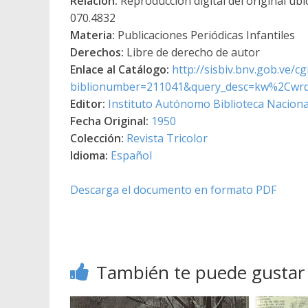
Relación:
Reproducción digital del original ubi
070.4832
Materia:
Publicaciones Periódicas Infantiles
Derechos:
Libre de derecho de autor
Enlace al Catálogo:
http://sisbiv.bnv.gob.ve/cg
biblionumber=211041&query_desc=kw%2Cwrd
Editor:
Instituto Autónomo Biblioteca Nacional
Fecha Original:
1950
Colección:
Revista Tricolor
Idioma:
Español
Descarga el documento en formato PDF
También te puede gustar