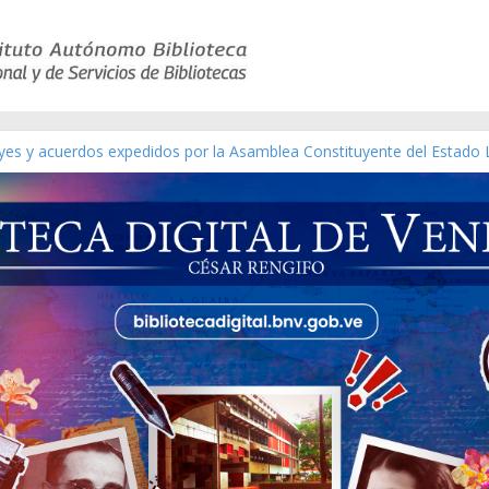
ico de obras de Modesta Bor
eyes y acuerdos expedidos por la Asamblea Constituyente del Estado 
aterial gráfico]
nchez [material gráfico]
de la República de Venezuela año CXXXIII Mes V, Caracas 09 de marz