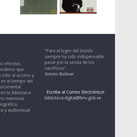
“Para el logro del triunfo
siempre ha sido indispensable
pasar por la senda de los
io efectivo,
sacrificios”.
moderno que
Simón Bolívar
 sólo al acceso y
 en el tiempo del
documental
Escribe al Correo Electrónico!
en la Biblioteca
biblioteca.digital@bnv.gob.ve
omo memoria
iográfica,
a y audiovisual