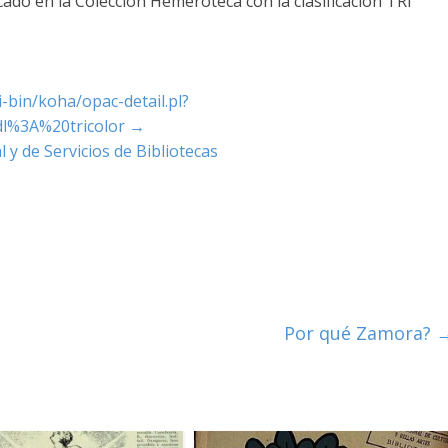
cado en la Colección Hemeroteca con la clasificación TRI
i-bin/koha/opac-detail.pl?
l%3A%20tricolor
→
 y de Servicios de Bibliotecas
Por qué Zamora?