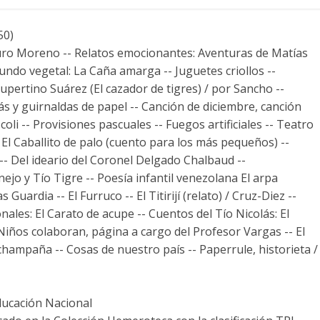
50)
rturo Moreno -- Relatos emocionantes: Aventuras de Matías
ndo vegetal: La Caña amarga -- Juguetes criollos --
pertino Suárez (El cazador de tigres) / por Sancho --
ás y guirnaldas de papel -- Canción de diciembre, canción
li -- Provisiones pascuales -- Fuegos artificiales -- Teatro
- El Caballito de palo (cuento para los más pequeños) --
- Del ideario del Coronel Delgado Chalbaud --
ejo y Tío Tigre -- Poesía infantil venezolana El arpa
Guardia -- El Furruco -- El Titirijí (relato) / Cruz-Diez --
nales: El Carato de acupe -- Cuentos del Tío Nicolás: El
 Niños colaboran, página a cargo del Profesor Vargas -- El
 champaña -- Cosas de nuestro país -- Paperrule, historieta /
ducación Nacional