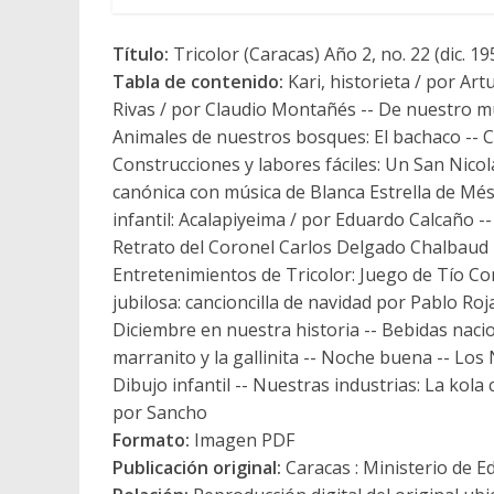
Título:
Tricolor (Caracas) Año 2, no. 22 (dic. 19
Tabla de contenido:
Kari, historieta / por A
Rivas / por Claudio Montañés -- De nuestro mu
Animales de nuestros bosques: El bachaco -- Cu
Construcciones y labores fáciles: Un San Nicol
canónica con música de Blanca Estrella de Mésco
infantil: Acalapiyeima / por Eduardo Calcaño -
Retrato del Coronel Carlos Delgado Chalbaud -
Entretenimientos de Tricolor: Juego de Tío Con
jubilosa: cancioncilla de navidad por Pablo Rojas 
Diciembre en nuestra historia -- Bebidas nacio
marranito y la gallinita -- Noche buena -- Los
Dibujo infantil -- Nuestras industrias: La kola
por Sancho
Formato:
Imagen PDF
Publicación original:
Caracas : Ministerio de E