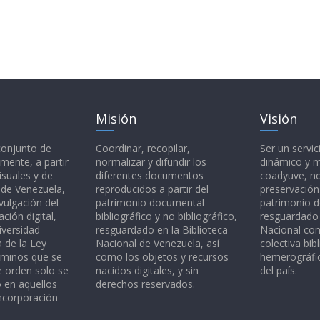
Misión
Visión
 conjunto de
Coordinar, recopilar,
Ser un servic
mente, a partir
normalizar y difundir los
dinámico y 
isuales y de
diferentes documentos
coadyuve, no
l de Venezuela,
reproducidos a partir del
preservación
vulgación del
patrimonio documental
patrimonio 
ción digital,
bibliográfico y no bibliográfico,
resguardado 
iversidad
resguardado en la Biblioteca
Nacional c
a de la Ley
Nacional de Venezuela, así
colectiva bibl
rminos que se
como los objetos y recursos
hemerográfic
e orden solo se
nacidos digitales, y sin
del país.
o en aquellos
derechos reservados.
ncorporación