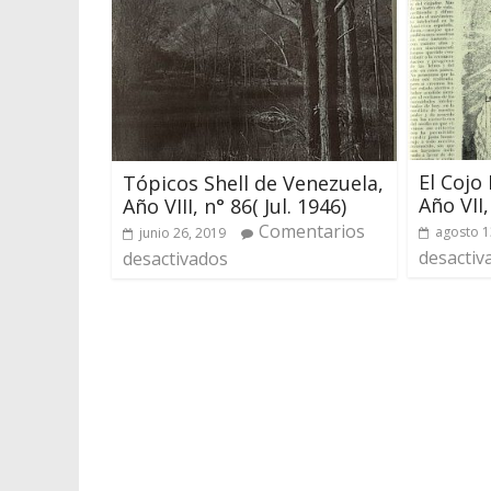
El Cojo
Tópicos Shell de Venezuela,
Año VII,
Año VIII, n° 86( Jul. 1946)
Comentarios
agosto 1
junio 26, 2019
desactiv
desactivados