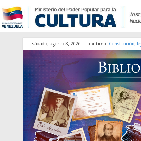
Catálogo temát
sábado, agosto 8, 2026
Lo último:
Constitución, l
Una Parálisis [m
Modesta Bor Sá
Gaceta Oficial 