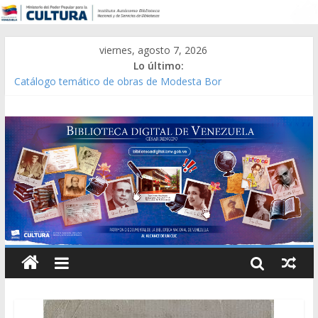
viernes, agosto 7, 2026
Lo último:
Catálogo temático de obras de Modesta Bor
Constitución, leyes y acuerdos expedidos por la Asamblea
Constituyente del Estado Lara en 1881.
Una Parálisis [material gráfico]
Modesta Bor Sánchez [material gráfico]
Gaceta Oficial de la República de Venezuela año CXXXIII Mes V,
Caracas 09 de marzo de 2006 N° 38.394