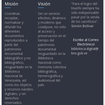
Misión
Visión
“Para el logro del
triunfo siempre ha
sido indispensable
Coordinar,
Ser un servicio
pasar por la senda
recopilar,
efectivo, dinámico
de los sacrificios”.
normalizar y
y moderno que
Simón Bolívar
difundir los
coadyuve, no sólo
diferentes
al acceso y
documentos
preservación en el
Escribe al Correo
reproducidos a
tiempo del
Electrónico!
partir del
patrimonio
biblioteca.digital@
patrimonio
documental
bnv.gob.ve
documental
resguardado en la
bibliográfico y no
Biblioteca
bibliográfico,
Nacional como
resguardado en la
memoria colectiva
Biblioteca
bibliográfica,
Nacional de
hemerográfica y
Venezuela, así
audiovisual del
como los objetos
país.
y recursos nacidos
digitales, y sin
derechos
reservados.