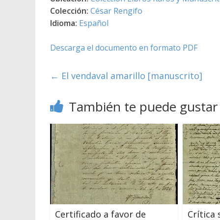
Colección:
César Rengifo
Idioma:
Español
Descarga el documento en formato PDF
←
El vendaval amarillo [manuscrito]
También te puede gustar
Certificado a favor de
Crítica 