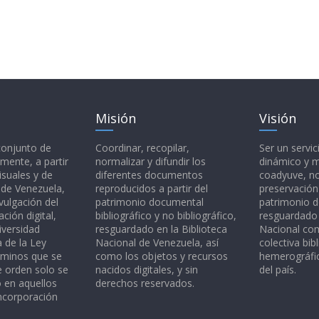
Misión
Visión
 conjunto de
Coordinar, recopilar,
Ser un servic
mente, a partir
normalizar y difundir los
dinámico y 
isuales y de
diferentes documentos
coadyuve, no
l de Venezuela,
reproducidos a partir del
preservación
vulgación del
patrimonio documental
patrimonio 
ción digital,
bibliográfico y no bibliográfico,
resguardado 
iversidad
resguardado en la Biblioteca
Nacional c
a de la Ley
Nacional de Venezuela, así
colectiva bibl
rminos que se
como los objetos y recursos
hemerográfic
e orden solo se
nacidos digitales, y sin
del país.
o en aquellos
derechos reservados.
ncorporación