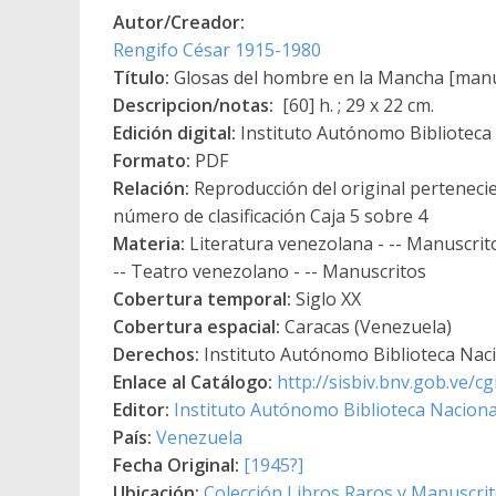
Autor/Creador:
Rengifo César 1915-1980
Título:
Glosas del hombre en la Mancha [manu
Descripcion/notas:
[60] h. ; 29 x 22 cm.
Edición digital:
Instituto Autónomo Biblioteca N
Formato:
PDF
Relación:
Reproducción del original pertenecie
número de clasificación Caja 5 sobre 4
Materia:
Literatura venezolana - -- Manuscrit
-- Teatro venezolano - -- Manuscritos
Cobertura temporal:
Siglo XX
Cobertura espacial:
Caracas (Venezuela)
Derechos:
Instituto Autónomo Biblioteca Nacio
Enlace al Catálogo:
http://sisbiv.bnv.gob.ve/
Editor:
Instituto Autónomo Biblioteca Nacional
País:
Venezuela
Fecha Original:
[1945?]
Ubicación:
Colección Libros Raros y Manuscri