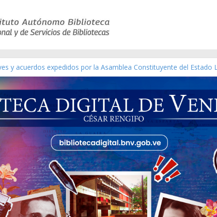
ico de obras de Modesta Bor
eyes y acuerdos expedidos por la Asamblea Constituyente del Estado 
aterial gráfico]
chez [material gráfico]
de la República de Venezuela año CXXXIII Mes V, Caracas 09 de marzo