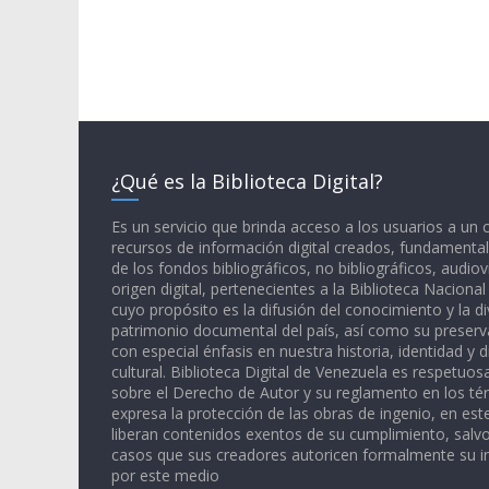
¿Qué es la Biblioteca Digital?
Es un servicio que brinda acceso a los usuarios a un
recursos de información digital creados, fundamental
de los fondos bibliográficos, no bibliográficos, audiov
origen digital, pertenecientes a la Biblioteca Naciona
cuyo propósito es la difusión del conocimiento y la di
patrimonio documental del país, así como su preserva
con especial énfasis en nuestra historia, identidad y d
cultural. Biblioteca Digital de Venezuela es respetuos
sobre el Derecho de Autor y su reglamento en los té
expresa la protección de las obras de ingenio, en est
liberan contenidos exentos de su cumplimiento, salv
casos que sus creadores autoricen formalmente su i
por este medio