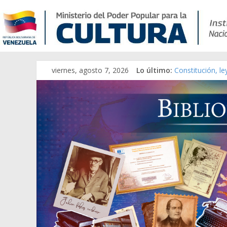
Catálogo temát
viernes, agosto 7, 2026
Lo último:
Constitución, l
Una Parálisis [m
Modesta Bor Sán
Gaceta Oficial 