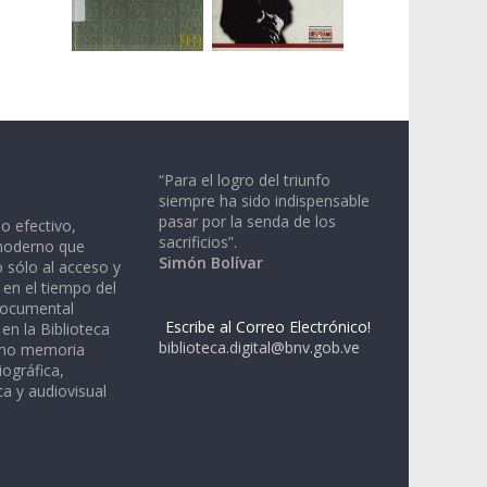
“Para el logro del triunfo
siempre ha sido indispensable
pasar por la senda de los
io efectivo,
sacrificios”.
moderno que
Simón Bolívar
 sólo al acceso y
 en el tiempo del
documental
Escribe al Correo Electrónico!
en la Biblioteca
biblioteca.digital@bnv.gob.ve
omo memoria
iográfica,
a y audiovisual