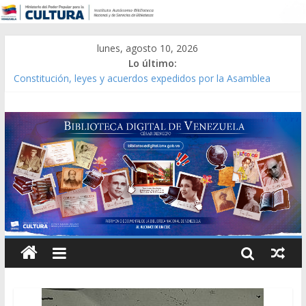
lunes, agosto 10, 2026
Lo último:
Constitución, leyes y acuerdos expedidos por la Asamblea
Constituyente del Estado Lara en 1881.
Una Parálisis [material gráfico]
Modesta Bor Sánchez [material gráfico]
Gaceta Oficial de la República de Venezuela año CXXXIII Mes V,
Caracas 09 de marzo de 2006 N° 38.394
Catálogo temático de obras de Modesta Bor