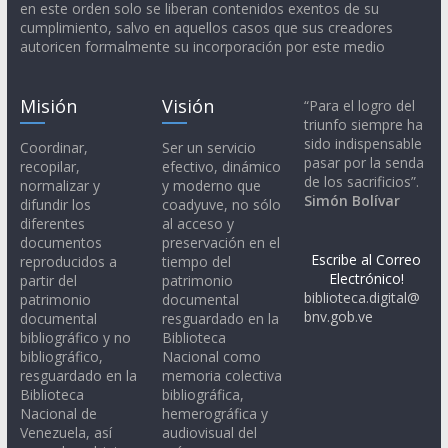
en este orden solo se liberan contenidos exentos de su
cumplimiento, salvo en aquellos casos que sus creadores
autoricen formalmente su incorporación por este medio
Misión
Visión
“Para el logro del
triunfo siempre ha
sido indispensable
Coordinar,
Ser un servicio
pasar por la senda
recopilar,
efectivo, dinámico
de los sacrificios”.
normalizar y
y moderno que
Simón Bolívar
difundir los
coadyuve, no sólo
diferentes
al acceso y
documentos
preservación en el
Escribe al Correo
reproducidos a
tiempo del
Electrónico!
partir del
patrimonio
biblioteca.digital@
patrimonio
documental
bnv.gob.ve
documental
resguardado en la
bibliográfico y no
Biblioteca
bibliográfico,
Nacional como
resguardado en la
memoria colectiva
Biblioteca
bibliográfica,
Nacional de
hemerográfica y
Venezuela, así
audiovisual del