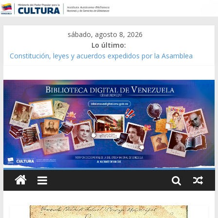
sábado, agosto 8, 2026
Lo último:
Constitución, leyes y acuerdos expedidos por la Asamblea
Constituyente del Estado Lara en 1881.
Una Parálisis [material gráfico]
Modesta Bor Sánchez [material gráfico]
Gaceta Oficial de la República de Venezuela año CXXXIII Mes V,
Caracas 09 de marzo de 2006 N° 38.394
Catálogo temático de obras de Modesta Bor