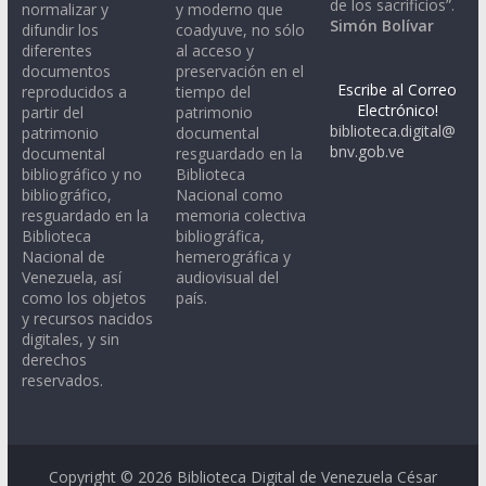
de los sacrificios”.
normalizar y
y moderno que
Simón Bolívar
difundir los
coadyuve, no sólo
diferentes
al acceso y
documentos
preservación en el
Escribe al Correo
reproducidos a
tiempo del
Electrónico!
partir del
patrimonio
biblioteca.digital@
patrimonio
documental
bnv.gob.ve
documental
resguardado en la
bibliográfico y no
Biblioteca
bibliográfico,
Nacional como
resguardado en la
memoria colectiva
Biblioteca
bibliográfica,
Nacional de
hemerográfica y
Venezuela, así
audiovisual del
como los objetos
país.
y recursos nacidos
digitales, y sin
derechos
reservados.
Copyright © 2026
Biblioteca Digital de Venezuela César