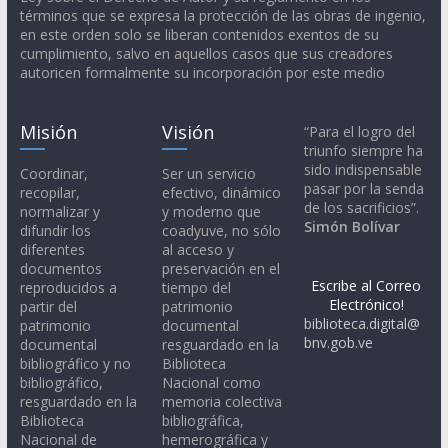
términos que se expresa la protección de las obras de ingenio,
en este orden solo se liberan contenidos exentos de su
cumplimiento, salvo en aquellos casos que sus creadores
autoricen formalmente su incorporación por este medio
Misión
Visión
“Para el logro del
triunfo siempre ha
sido indispensable
Coordinar,
Ser un servicio
pasar por la senda
recopilar,
efectivo, dinámico
de los sacrificios”.
normalizar y
y moderno que
Simón Bolívar
difundir los
coadyuve, no sólo
diferentes
al acceso y
documentos
preservación en el
Escribe al Correo
reproducidos a
tiempo del
Electrónico!
partir del
patrimonio
biblioteca.digital@
patrimonio
documental
bnv.gob.ve
documental
resguardado en la
bibliográfico y no
Biblioteca
bibliográfico,
Nacional como
resguardado en la
memoria colectiva
Biblioteca
bibliográfica,
Nacional de
hemerográfica y