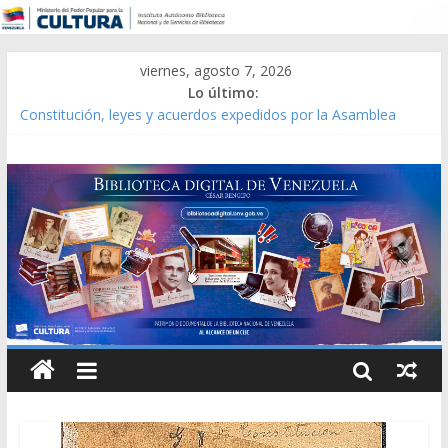
viernes, agosto 7, 2026
Lo último:
Constitución, leyes y acuerdos expedidos por la Asamblea
Constituyente del Estado Lara en 1881.
Una Parálisis [material gráfico]
Modesta Bor Sánchez [material gráfico]
Gaceta Oficial de la República de Venezuela año CXXXIII Mes V,
Caracas 09 de marzo de 2006 N° 38.394
Catálogo temático de obras de Modesta Bor