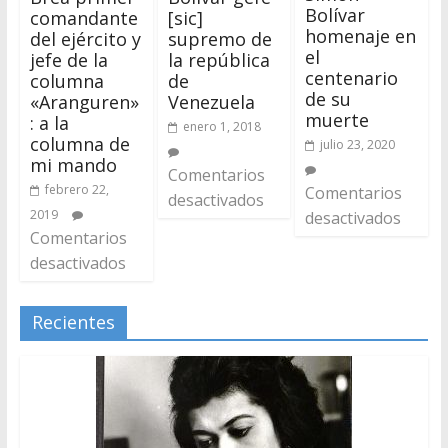
Bolívar
[sic]
comandante
homenaje en
supremo de
del ejército y
el
la república
jefe de la
centenario
de
columna
de su
Venezuela
«Aranguren»
muerte
: a la
enero 1, 2018
columna de
julio 23, 2020
mi mando
Comentarios
febrero 22,
Comentarios
desactivados
2019
desactivados
Comentarios
desactivados
Recientes