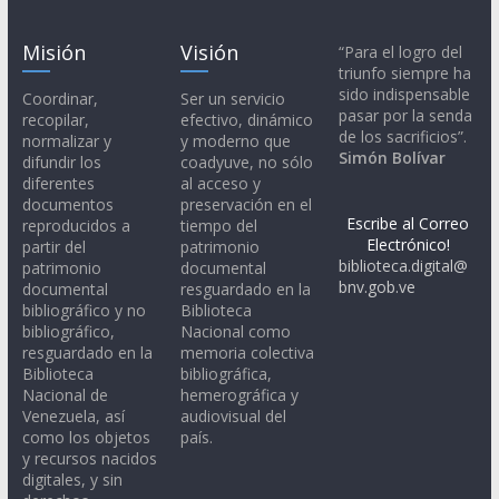
Misión
Visión
“Para el logro del
triunfo siempre ha
sido indispensable
Coordinar,
Ser un servicio
pasar por la senda
recopilar,
efectivo, dinámico
de los sacrificios”.
normalizar y
y moderno que
Simón Bolívar
difundir los
coadyuve, no sólo
diferentes
al acceso y
documentos
preservación en el
Escribe al Correo
reproducidos a
tiempo del
Electrónico!
partir del
patrimonio
biblioteca.digital@
patrimonio
documental
bnv.gob.ve
documental
resguardado en la
bibliográfico y no
Biblioteca
bibliográfico,
Nacional como
resguardado en la
memoria colectiva
Biblioteca
bibliográfica,
Nacional de
hemerográfica y
Venezuela, así
audiovisual del
como los objetos
país.
y recursos nacidos
digitales, y sin