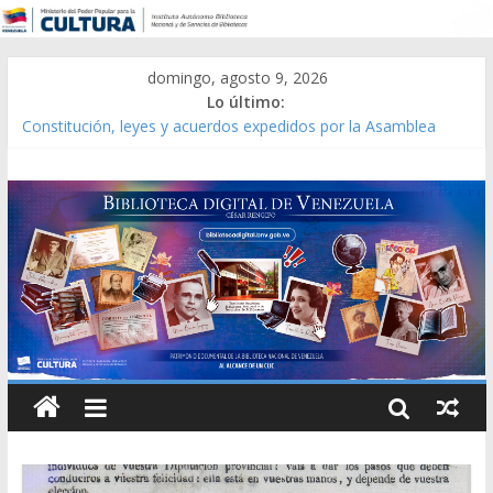
domingo, agosto 9, 2026
Lo último:
Constitución, leyes y acuerdos expedidos por la Asamblea
Constituyente del Estado Lara en 1881.
Una Parálisis [material gráfico]
Modesta Bor Sánchez [material gráfico]
Gaceta Oficial de la República de Venezuela año CXXXIII Mes V,
Caracas 09 de marzo de 2006 N° 38.394
Catálogo temático de obras de Modesta Bor