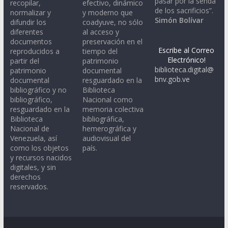
pasar por la senda
recopilar,
efectivo, dinámico
de los sacrificios”.
normalizar y
y moderno que
Simón Bolívar
difundir los
coadyuve, no sólo
diferentes
al acceso y
documentos
preservación en el
Escribe al Correo
reproducidos a
tiempo del
Electrónico!
partir del
patrimonio
biblioteca.digital@
patrimonio
documental
bnv.gob.ve
documental
resguardado en la
bibliográfico y no
Biblioteca
bibliográfico,
Nacional como
resguardado en la
memoria colectiva
Biblioteca
bibliográfica,
Nacional de
hemerográfica y
Venezuela, así
audiovisual del
como los objetos
país.
y recursos nacidos
digitales, y sin
derechos
reservados.