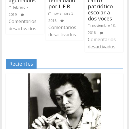
aguinaldos
tema dado
canto
por L.E.B.
patriótico
febrero 7,
escolar a
noviembre 5,
2019
dos voces
Comentarios
2018
noviembre 13,
Comentarios
desactivados
2018
desactivados
Comentarios
desactivados
Recientes