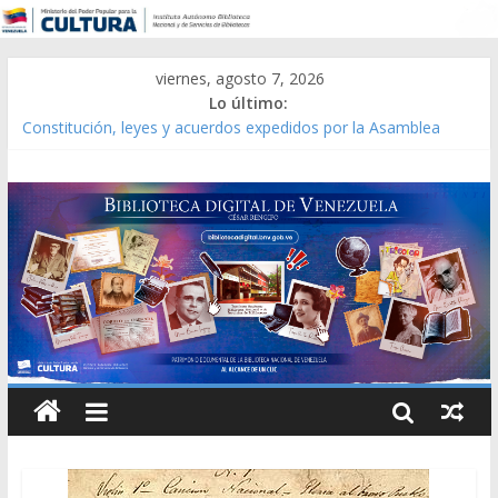
viernes, agosto 7, 2026
Lo último:
Constitución, leyes y acuerdos expedidos por la Asamblea
Constituyente del Estado Lara en 1881.
Una Parálisis [material gráfico]
Modesta Bor Sánchez [material gráfico]
Gaceta Oficial de la República de Venezuela año CXXXIII Mes V,
Caracas 09 de marzo de 2006 N° 38.394
Catálogo temático de obras de Modesta Bor