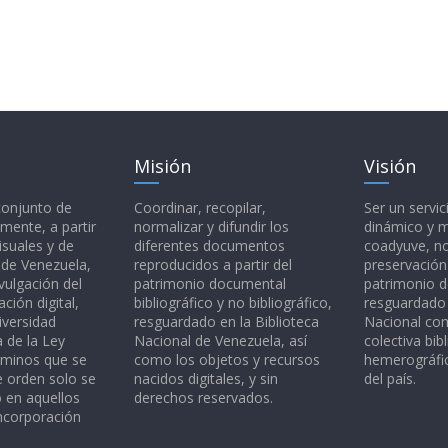
Misión
Visión
 conjunto de
Coordinar, recopilar,
Ser un servic
mente, a partir
normalizar y difundir los
dinámico y 
isuales y de
diferentes documentos
coadyuve, no
l de Venezuela,
reproducidos a partir del
preservación
vulgación del
patrimonio documental
patrimonio 
ción digital,
bibliográfico y no bibliográfico,
resguardado 
iversidad
resguardado en la Biblioteca
Nacional c
a de la Ley
Nacional de Venezuela, así
colectiva bibl
rminos que se
como los objetos y recursos
hemerográfic
e orden solo se
nacidos digitales, y sin
del país.
o en aquellos
derechos reservados.
ncorporación