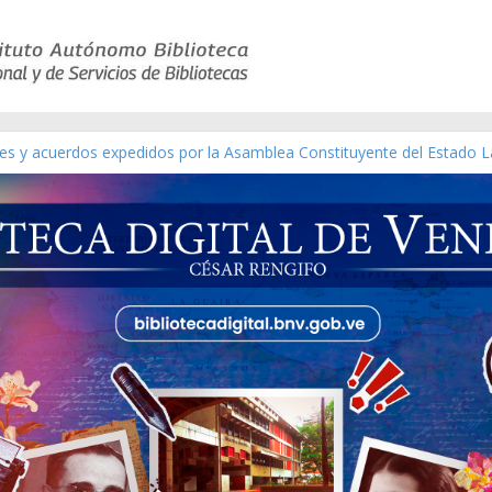
yes y acuerdos expedidos por la Asamblea Constituyente del Estado L
terial gráfico]
chez [material gráfico]
e la República de Venezuela año CXXXIII Mes V, Caracas 09 de marzo
co de obras de Modesta Bor