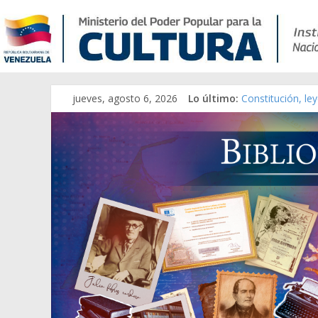
jueves, agosto 6, 2026
Lo último:
Constitución, le
Una Parálisis [ma
Modesta Bor Sán
Gaceta Oficial d
Catálogo temáti