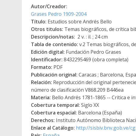
Autor/Creador:
Grases Pedro 1909-2004
Título:
Estudios sobre Andrés Bello
Otros titulos:
Temas biográficos, de crítica bi
Descripcion/notas:
2 v. : il. ; 24 cm
Tabla de contenido:
v.2 Temas biográficos, de 
Edición digital:
Fundación Pedro Grases
Identificador:
8432295469 (obra completa)
Formato:
PDF
Publicación original:
Caracas ; Barcelona, Espa
Relación:
Reproducción del original pertenecie
número de clasificación V868.209 B446ea
Materia:
Bello Andrés 1781-1865 -- Crítica e i
Cobertura temporal:
Siglo XX
Cobertura espacial:
Barcelona (España)
Derechos:
Instituto Autónomo Biblioteca Nacio
Enlace al Catálogo:
http://sisbiv.bnv.gob.ve/
País:
España