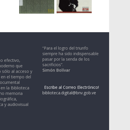
“Para el logro del triunfo
siempre ha sido indispensable
pasar por la senda de los
io efectivo,
sacrificios”.
moderno que
Simón Bolívar
 sólo al acceso y
 en el tiempo del
documental
Escribe al Correo Electrónico!
en la Biblioteca
biblioteca.digital@bnv.gob.ve
omo memoria
iográfica,
a y audiovisual