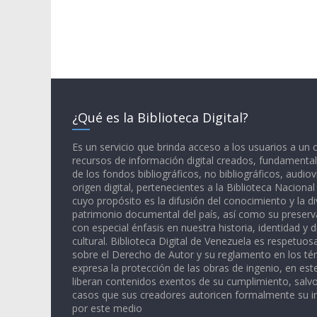
¿Qué es la Biblioteca Digital?
Es un servicio que brinda acceso a los usuarios a un
recursos de información digital creados, fundamental
de los fondos bibliográficos, no bibliográficos, audiov
origen digital, pertenecientes a la Biblioteca Naciona
cuyo propósito es la difusión del conocimiento y la di
patrimonio documental del país, así como su preserva
con especial énfasis en nuestra historia, identidad y d
cultural. Biblioteca Digital de Venezuela es respetuos
sobre el Derecho de Autor y su reglamento en los té
expresa la protección de las obras de ingenio, en est
liberan contenidos exentos de su cumplimiento, salv
casos que sus creadores autoricen formalmente su i
por este medio