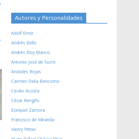
s
Autores y Personalidades
Adolf Ernst
→
Andrés Bello
Andrés Eloy Blanco
Antonio José de Sucre
Aristides Rojas
Carmen Delia Bencomo
Cecilio Acosta
César Rengifo
Ezequiel Zamora
Francisco de Miranda
Henry Pittier
Hugo Rafael Chávez Frías