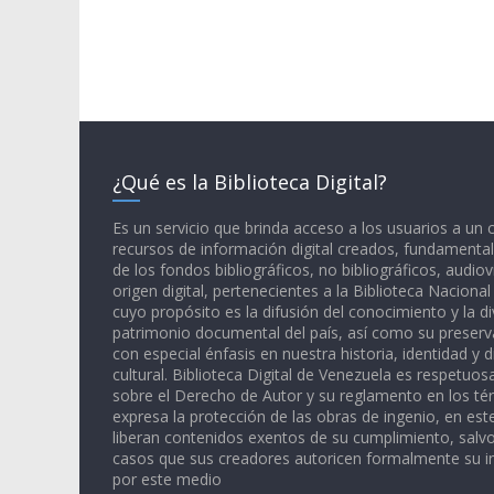
¿Qué es la Biblioteca Digital?
Es un servicio que brinda acceso a los usuarios a un
recursos de información digital creados, fundamental
de los fondos bibliográficos, no bibliográficos, audiov
origen digital, pertenecientes a la Biblioteca Naciona
cuyo propósito es la difusión del conocimiento y la di
patrimonio documental del país, así como su preserva
con especial énfasis en nuestra historia, identidad y d
cultural. Biblioteca Digital de Venezuela es respetuos
sobre el Derecho de Autor y su reglamento en los té
expresa la protección de las obras de ingenio, en est
liberan contenidos exentos de su cumplimiento, salv
casos que sus creadores autoricen formalmente su i
por este medio