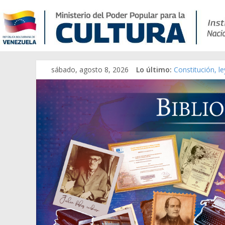
sábado, agosto 8, 2026
Lo último:
Constitución, l
Una Parálisis [m
Modesta Bor Sá
Gaceta Oficial 
Catálogo temát