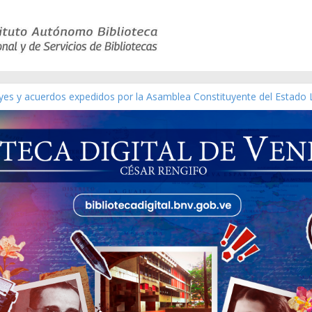
eyes y acuerdos expedidos por la Asamblea Constituyente del Estado 
aterial gráfico]
nchez [material gráfico]
de la República de Venezuela año CXXXIII Mes V, Caracas 09 de marz
ico de obras de Modesta Bor