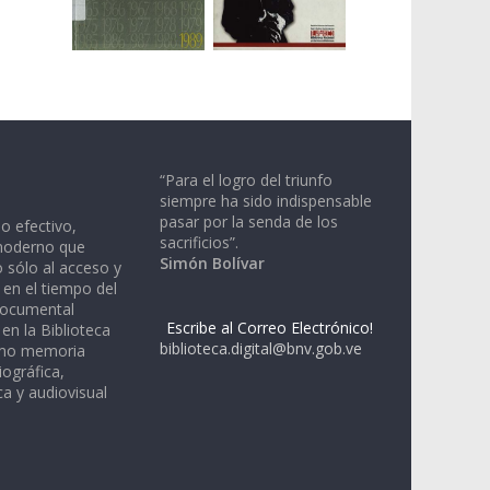
“Para el logro del triunfo
siempre ha sido indispensable
pasar por la senda de los
io efectivo,
sacrificios”.
moderno que
Simón Bolívar
 sólo al acceso y
 en el tiempo del
documental
Escribe al Correo Electrónico!
en la Biblioteca
biblioteca.digital@bnv.gob.ve
omo memoria
iográfica,
a y audiovisual