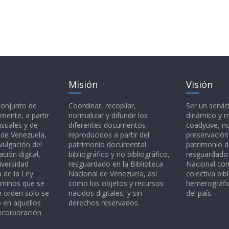
Misión
Visión
 conjunto de
Coordinar, recopilar,
Ser un servic
mente, a partir
normalizar y difundir los
dinámico y 
isuales y de
diferentes documentos
coadyuve, no
l de Venezuela,
reproducidos a partir del
preservación
vulgación del
patrimonio documental
patrimonio 
ción digital,
bibliográfico y no bibliográfico,
resguardado 
iversidad
resguardado en la Biblioteca
Nacional c
a de la Ley
Nacional de Venezuela, así
colectiva bibl
rminos que se
como los objetos y recursos
hemerográfic
e orden solo se
nacidos digitales, y sin
del país.
o en aquellos
derechos reservados.
ncorporación