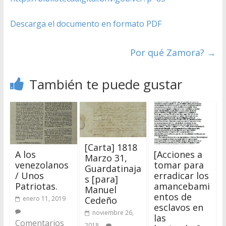
Descarga el documento en formato PDF
Por qué Zamora?
→
También te puede gustar
[Carta] 1818
A los
[Acciones a
Marzo 31,
venezolanos
tomar para
Guardatinaja
/ Unos
erradicar los
s [para]
Patriotas.
amancebami
Manuel
entos de
enero 11, 2019
Cedeño
esclavos en
noviembre 26,
las
Comentarios
2018