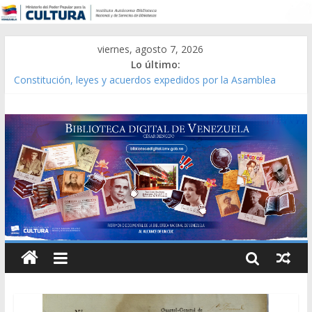
viernes, agosto 7, 2026
Lo último:
Constitución, leyes y acuerdos expedidos por la Asamblea
Constituyente del Estado Lara en 1881.
Una Parálisis [material gráfico]
Modesta Bor Sánchez [material gráfico]
Gaceta Oficial de la República de Venezuela año CXXXIII Mes V,
Caracas 09 de marzo de 2006 N° 38.394
Catálogo temático de obras de Modesta Bor