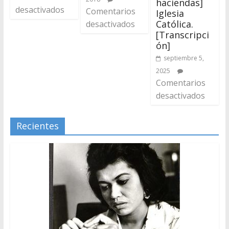
haciendas]
desactivados
Comentarios
Iglesia
Católica.
desactivados
[Transcripci
ón]
septiembre 5,
2025
Comentarios
desactivados
Recientes