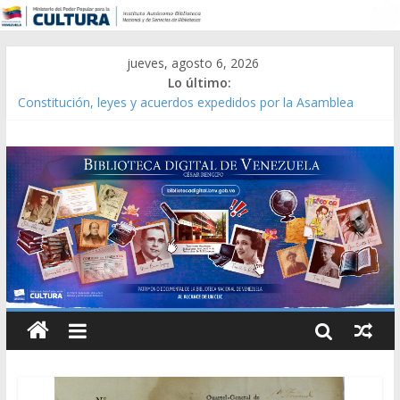
jueves, agosto 6, 2026
Lo último:
Constitución, leyes y acuerdos expedidos por la Asamblea
Constituyente del Estado Lara en 1881.
Una Parálisis [material gráfico]
Modesta Bor Sánchez [material gráfico]
Gaceta Oficial de la República de Venezuela año CXXXIII Mes V,
Caracas 09 de marzo de 2006 N° 38.394
Catálogo temático de obras de Modesta Bor