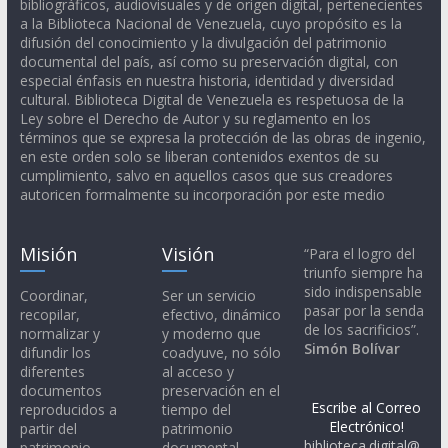
bibliográficos, audiovisuales y de origen digital, pertenecientes
a la Biblioteca Nacional de Venezuela, cuyo propósito es la
difusión del conocimiento y la divulgación del patrimonio
documental del país, así como su preservación digital, con
especial énfasis en nuestra historia, identidad y diversidad
cultural. Biblioteca Digital de Venezuela es respetuosa de la
Ley sobre el Derecho de Autor y su reglamento en los
términos que se expresa la protección de las obras de ingenio,
en este orden solo se liberan contenidos exentos de su
cumplimiento, salvo en aquellos casos que sus creadores
autoricen formalmente su incorporación por este medio
Misión
Visión
“Para el logro del
triunfo siempre ha
sido indispensable
Coordinar,
Ser un servicio
pasar por la senda
recopilar,
efectivo, dinámico
de los sacrificios”.
normalizar y
y moderno que
Simón Bolívar
difundir los
coadyuve, no sólo
diferentes
al acceso y
documentos
preservación en el
Escribe al Correo
reproducidos a
tiempo del
Electrónico!
partir del
patrimonio
biblioteca.digital@
patrimonio
documental