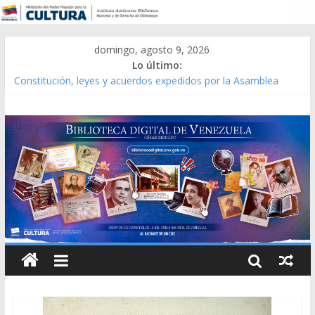
domingo, agosto 9, 2026
Lo último:
Constitución, leyes y acuerdos expedidos por la Asamblea
Constituyente del Estado Lara en 1881.
Una Parálisis [material gráfico]
Modesta Bor Sánchez [material gráfico]
Gaceta Oficial de la República de Venezuela año CXXXIII Mes V,
Caracas 09 de marzo de 2006 N° 38.394
Catálogo temático de obras de Modesta Bor