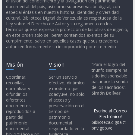
difusión del conocimiento y la divulgación del patrimonio
documental del país, así como su preservación digital, con
especial énfasis en nuestra historia, identidad y diversidad
cultural. Biblioteca Digital de Venezuela es respetuosa de la
Ley sobre el Derecho de Autor y su reglamento en los
términos que se expresa la protección de las obras de ingenio,
en este orden solo se liberan contenidos exentos de su
cumplimiento, salvo en aquellos casos que sus creadores
autoricen formalmente su incorporación por este medio
Misión
Visión
“Para el logro del
triunfo siempre ha
sido indispensable
Coordinar,
Ser un servicio
pasar por la senda
recopilar,
efectivo, dinámico
de los sacrificios”.
normalizar y
y moderno que
Simón Bolívar
difundir los
coadyuve, no sólo
diferentes
al acceso y
documentos
preservación en el
Escribe al Correo
reproducidos a
tiempo del
Electrónico!
partir del
patrimonio
biblioteca.digital@
patrimonio
documental
bnv.gob.ve
documental
resguardado en la
bibliográfico y no
Biblioteca