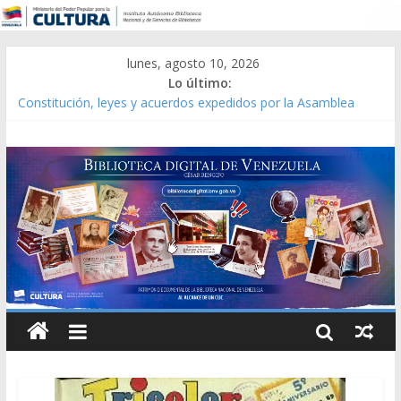
lunes, agosto 10, 2026
Lo último:
Constitución, leyes y acuerdos expedidos por la Asamblea
Constituyente del Estado Lara en 1881.
Una Parálisis [material gráfico]
Modesta Bor Sánchez [material gráfico]
Gaceta Oficial de la República de Venezuela año CXXXIII Mes V,
Caracas 09 de marzo de 2006 N° 38.394
Catálogo temático de obras de Modesta Bor