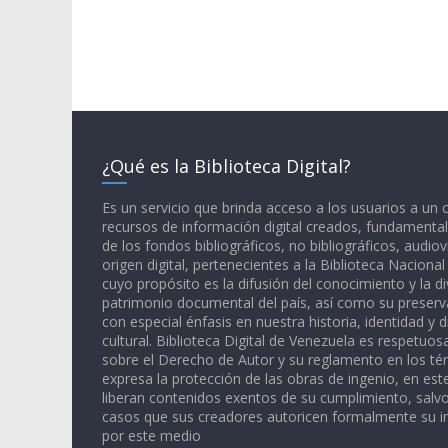
¿Qué es la Biblioteca Digital?
Es un servicio que brinda acceso a los usuarios a un
recursos de información digital creados, fundamental
de los fondos bibliográficos, no bibliográficos, audiov
origen digital, pertenecientes a la Biblioteca Naciona
cuyo propósito es la difusión del conocimiento y la di
patrimonio documental del país, así como su preserva
con especial énfasis en nuestra historia, identidad y d
cultural. Biblioteca Digital de Venezuela es respetuos
sobre el Derecho de Autor y su reglamento en los té
expresa la protección de las obras de ingenio, en est
liberan contenidos exentos de su cumplimiento, salv
casos que sus creadores autoricen formalmente su i
por este medio