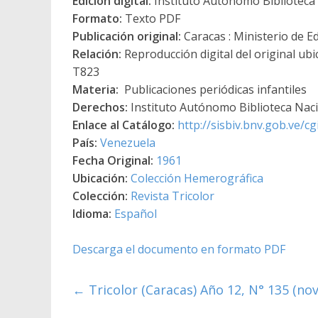
Edición digital:
Instituto Autónomo Biblioteca N
Formato:
Texto PDF
Publicación original:
Caracas : Ministerio de Ed
Relación:
Reproducción digital del original ubi
T823
Materia:
Publicaciones periódicas infantiles
Derechos:
Instituto Autónomo Biblioteca Nacio
Enlace al Catálogo:
http://sisbiv.bnv.gob.ve/
País:
Venezuela
Fecha Original:
1961
Ubicación:
Colección Hemerográfica
Colección:
Revista Tricolor
Idioma:
Español
Descarga el documento en formato PDF
←
Tricolor (Caracas) Año 12, N° 135 (nov