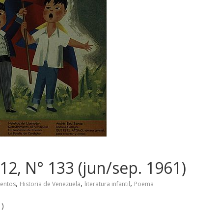
 12, N° 133 (jun/sep. 1961)
,
,
,
entos
Historia de Venezuela
literatura infantil
Poema
1)