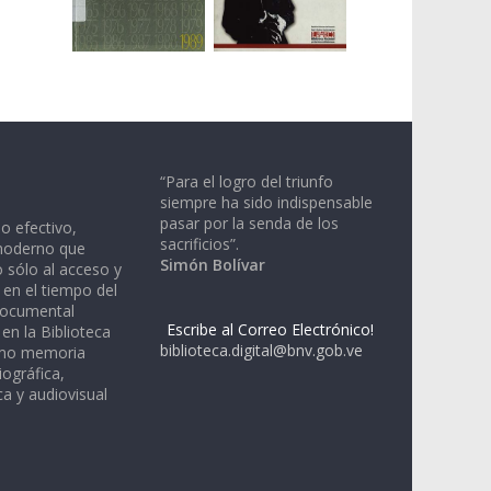
“Para el logro del triunfo
siempre ha sido indispensable
pasar por la senda de los
io efectivo,
sacrificios”.
moderno que
Simón Bolívar
 sólo al acceso y
 en el tiempo del
documental
Escribe al Correo Electrónico!
en la Biblioteca
biblioteca.digital@bnv.gob.ve
omo memoria
iográfica,
a y audiovisual