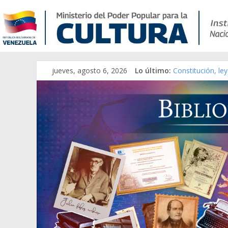
jueves, agosto 6, 2026
Lo último:
Constitución, le
Una Parálisis [ma
Modesta Bor Sán
Gaceta Oficial d
Catálogo temáti