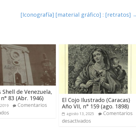
[Iconografía] [material gráfico] : [retratos]
 Shell de Venezuela,
 n° 83 (Abr. 1946)
El Cojo Ilustrado (Caracas)
Comentarios
Año VII, n° 159 (ago. 1898)
 2019
ados
Comentarios
agosto 13, 2025
desactivados