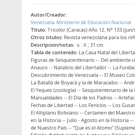
Autor/Creador:
Venezuela. Ministerio de Educación Nacional
Título:
Tricolor (Caracas) Año 12, N° 133 (jun/
Otros titulos:
Revista venezolana para los ni
Descripcion/notas:
v. : il. ; 31 cm.
Tabla de contenido:
La Casa Natal del Liberta
Figuras de Sesquicentenario -- Del ambiente co
Anauco -- Natalicio del Libertador -- La Funda
Descubrimiento de Venezuela -- El Museo Colo
La Batalla de Boyacá y la de Maracaibo -- André
El Yeques (zoología) -- Sesquicentenario de la 
Manualidades -- El Día de los Padres -- Artefa
Fechas de Libertad -- Los Fenicios -- Los Gusan
El Altiplano Boliviano -- Certamen del Maestro
en la Historia -- Julio - Agosto en la Historia 
de Nuestro País -- "Que es el Atomo" (Supleme