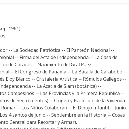
sep. 1961)
ños
dor -- La Sociedad Patriótica -- El Panteón Nacional --
lonial -- Firma del Acta de Independencia -- La Casa de
ción de Caracas -- Nacimiento del Gral Páez --
nial -- El Congreso de Panamá -- La Batalla de Carabobo --
s Eloy Blanco -- Cristaleria Artística -- Rómulos Gallegos --
Independencia -- La Acacia de Siam (botánica) --
ctos Campesinos -- Las Provincias y la Primera República --
itos de Seda (cuentos) -- Origen y Evolucion de la Vivienda -
 Romar -- Los Niños Colaboran -- El Dibujo Infantil -- Junio
-- Los 4 santos de junio -- Septiembre en la Historia -- Cosas
nto Central para Recortar y Armar).