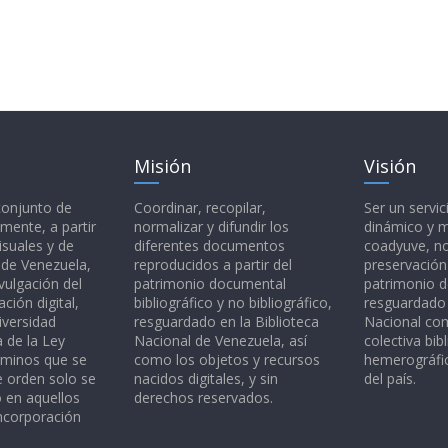
Misión
Visión
 conjunto de
Coordinar, recopilar,
Ser un servic
mente, a partir
normalizar y difundir los
dinámico y 
isuales y de
diferentes documentos
coadyuve, no
l de Venezuela,
reproducidos a partir del
preservación
vulgación del
patrimonio documental
patrimonio 
ción digital,
bibliográfico y no bibliográfico,
resguardado 
iversidad
resguardado en la Biblioteca
Nacional c
a de la Ley
Nacional de Venezuela, así
colectiva bibl
rminos que se
como los objetos y recursos
hemerográfic
e orden solo se
nacidos digitales, y sin
del país.
o en aquellos
derechos reservados.
ncorporación