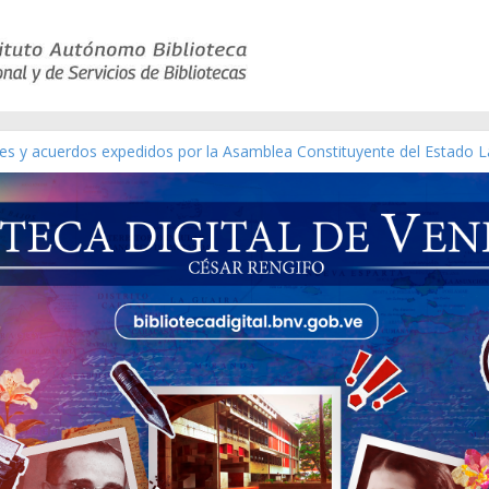
yes y acuerdos expedidos por la Asamblea Constituyente del Estado L
terial gráfico]
chez [material gráfico]
e la República de Venezuela año CXXXIII Mes V, Caracas 09 de marzo
co de obras de Modesta Bor