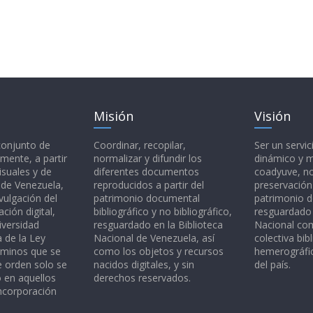
Misión
Visión
 conjunto de
Coordinar, recopilar,
Ser un servic
mente, a partir
normalizar y difundir los
dinámico y 
isuales y de
diferentes documentos
coadyuve, no
l de Venezuela,
reproducidos a partir del
preservación
vulgación del
patrimonio documental
patrimonio 
ción digital,
bibliográfico y no bibliográfico,
resguardado 
iversidad
resguardado en la Biblioteca
Nacional c
a de la Ley
Nacional de Venezuela, así
colectiva bibl
rminos que se
como los objetos y recursos
hemerográfic
e orden solo se
nacidos digitales, y sin
del país.
o en aquellos
derechos reservados.
ncorporación