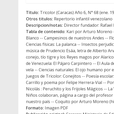
Título:
Tricolor (Caracas) Año 6, N° 68 (ene. 1
Otros titulos:
Repertorio infantil venezolano
Descripcion/notas:
Director fundador: Rafael
Tabla de contenido:
Kari por Arturo Moreno --
Blanco -- Campesinos de nuestros Andes -- Flo
Ciencias físicas: La palanca -- Insectos perjudi
música de Prudencio Esáa, letra de Alberto Arv
conejo, tío tigre y los Reyes magos por Alari
de Venezuela: El Pájaro Carpintero -- El Aula 
vela -- Ciencias naturales: El ojo humano por 
Juegos de Tricolor: Conejitos -- Poesía escola
Carrillo y poema por Felipe Herrera-Vial -- Po
Nicolás : Peruchito y los Frijoles Mágicos -- La 
Niños colaboran, página a cargo del profesor Va
nuestro país -- Coquito por Arturo Moreno (hi
Formato:
Imagen PDF