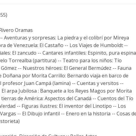
955)
 Rivero Oramas
 Aventuras y sorpresas: La piedra y el colibrí por Mireya
ra de Venezuela: El Castaño -- Los Viajes de Humboldt --
ciales: El zancudo -- Cantares infantiles: Espinito, pura espina
elo Torrealba (partitura) -- Teatro para los niños: Tío
co Gómez -- Nuestros héroes: El General Bermúdez -- Fauna
de Doñana por Morita Carrillo: Bernardo viaja en barco de
el profesor Juan Campá (lamina) -- Cuentas y versitos --
r: El arpa Jubilosa : Banquete a los Reyes Magos por Morita
r tierras de América: Aspectos del Canadá -- Cuentos del Tío
Verdad -- Figuras ilustres: El inventor del Linotipo -- Los
rgas -- El Dibujo infantil -- Enero en la historia -- Cosas d
storieta)