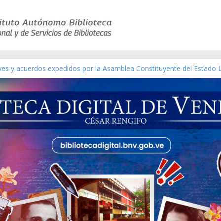
eyes y acuerdos expedidos por la Asamblea Constituyente del Estado 
aterial gráfico]
chez [material gráfico]
de la República de Venezuela año CXXXIII Mes V, Caracas 09 de marzo
ico de obras de Modesta Bor