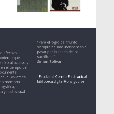
“Para el logro del triunfo
siempre ha sido indispensable
pasar por la senda de los
io efectivo,
sacrificios”.
moderno que
Simón Bolívar
 sólo al acceso y
 en el tiempo del
documental
Escribe al Correo Electrónico!
en la Biblioteca
biblioteca.digital@bnv.gob.ve
omo memoria
iográfica,
a y audiovisual