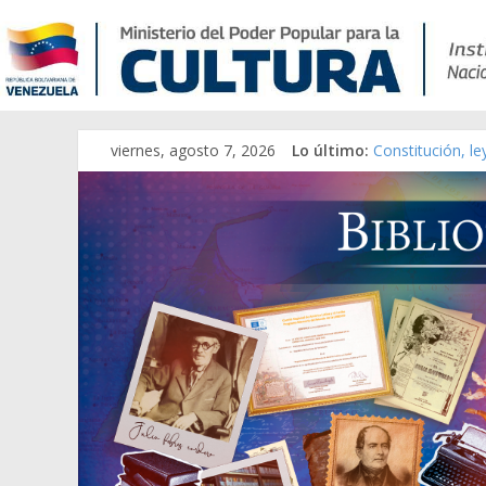
viernes, agosto 7, 2026
Lo último:
Constitución, l
Una Parálisis [m
Modesta Bor Sán
Gaceta Oficial 
Catálogo temát