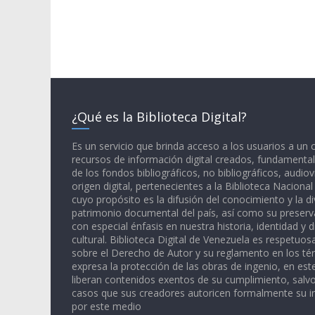
¿Qué es la Biblioteca Digital?
Es un servicio que brinda acceso a los usuarios a un
recursos de información digital creados, fundamental
de los fondos bibliográficos, no bibliográficos, audiov
origen digital, pertenecientes a la Biblioteca Naciona
cuyo propósito es la difusión del conocimiento y la di
patrimonio documental del país, así como su preserva
con especial énfasis en nuestra historia, identidad y d
cultural. Biblioteca Digital de Venezuela es respetuos
sobre el Derecho de Autor y su reglamento en los té
expresa la protección de las obras de ingenio, en est
liberan contenidos exentos de su cumplimiento, salv
casos que sus creadores autoricen formalmente su i
por este medio