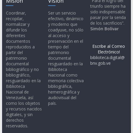
Misión
Visión
“Para el logro del
triunfo siempre ha
sido indispensable
Coordinar,
Ser un servicio
pasar por la senda
recopilar,
efectivo, dinámico
de los sacrificios”.
normalizar y
y moderno que
Simón Bolívar
difundir los
coadyuve, no sólo
diferentes
al acceso y
documentos
preservación en el
Escribe al Correo
reproducidos a
tiempo del
Electrónico!
partir del
patrimonio
biblioteca.digital@
patrimonio
documental
bnv.gob.ve
documental
resguardado en la
bibliográfico y no
Biblioteca
bibliográfico,
Nacional como
resguardado en la
memoria colectiva
Biblioteca
bibliográfica,
Nacional de
hemerográfica y
Venezuela, así
audiovisual del
como los objetos
país.
y recursos nacidos
digitales, y sin
derechos
reservados.