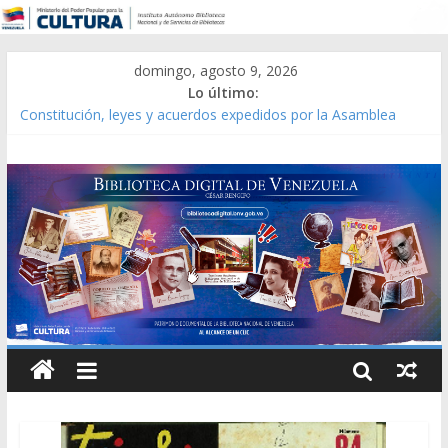
domingo, agosto 9, 2026
Lo último:
Constitución, leyes y acuerdos expedidos por la Asamblea
Constituyente del Estado Lara en 1881.
Una Parálisis [material gráfico]
Modesta Bor Sánchez [material gráfico]
Gaceta Oficial de la República de Venezuela año CXXXIII Mes V,
Caracas 09 de marzo de 2006 N° 38.394
Catálogo temático de obras de Modesta Bor