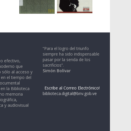
“Para el logro del triunfo
siempre ha sido indispensable
pasar por la senda de los
io efectivo,
sacrificios”.
moderno que
Simón Bolívar
 sólo al acceso y
 en el tiempo del
documental
Escribe al Correo Electrónico!
en la Biblioteca
biblioteca.digital@bnv.gob.ve
omo memoria
iográfica,
a y audiovisual