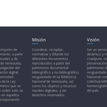
Misión
Visión
 conjunto de
Coordinar, recopilar,
Ser un servic
mente, a partir
normalizar y difundir los
dinámico y 
isuales y de
diferentes documentos
coadyuve, no
l de Venezuela,
reproducidos a partir del
preservación
vulgación del
patrimonio documental
patrimonio 
ción digital,
bibliográfico y no bibliográfico,
resguardado 
iversidad
resguardado en la Biblioteca
Nacional c
a de la Ley
Nacional de Venezuela, así
colectiva bibl
rminos que se
como los objetos y recursos
hemerográfic
e orden solo se
nacidos digitales, y sin
del país.
o en aquellos
derechos reservados.
ncorporación