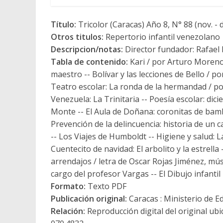
Título:
Tricolor (Caracas) Año 8, N° 88 (nov. - d
Otros titulos:
Repertorio infantil venezolano
Descripcion/notas:
Director fundador: Rafael
Tabla de contenido:
Kari / por Arturo Moreno 
maestro -- Bolívar y las lecciones de Bello / por 
Teatro escolar: La ronda de la hermandad / por 
Venezuela: La Trinitaria -- Poesía escolar: dic
Monte -- El Aula de Doñana: coronitas de bamb
Prevención de la delincuencia: historia de un c
-- Los Viajes de Humboldt -- Higiene y salud: L
Cuentecito de navidad: El arbolito y la estrella
arrendajos / letra de Oscar Rojas Jiménez, mú
cargo del profesor Vargas -- El Dibujo infanti
Formato:
Texto PDF
Publicación original:
Caracas : Ministerio de E
Relación:
Reproducción digital del original ubi