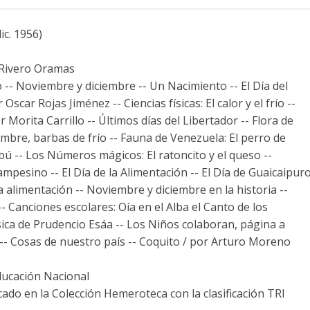
ic. 1956)
 Rivero Oramas
-- Noviembre y diciembre -- Un Nacimiento -- El Día del
Oscar Rojas Jiménez -- Ciencias físicas: El calor y el frío --
Morita Carrillo -- Últimos días del Libertador -- Flora de
iembre, barbas de frío -- Fauna de Venezuela: El perro de
ú -- Los Números mágicos: El ratoncito y el queso --
ampesino -- El Día de la Alimentación -- El Día de Guaicaipur
a alimentación -- Noviembre y diciembre en la historia --
 -- Canciones escolares: Oía en el Alba el Canto de los
sica de Prudencio Esáa -- Los Niños colaboran, página a
l -- Cosas de nuestro país -- Coquito / por Arturo Moreno
ducación Nacional
cado en la Colección Hemeroteca con la clasificación TRI