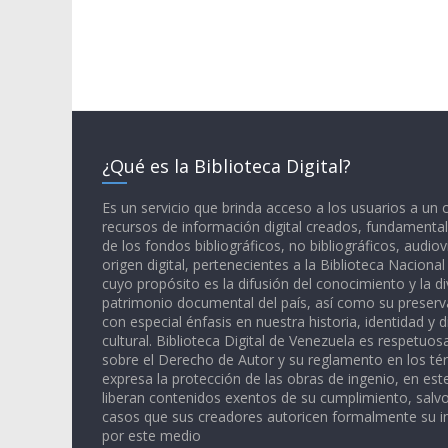
¿Qué es la Biblioteca Digital?
Es un servicio que brinda acceso a los usuarios a un
recursos de información digital creados, fundamental
de los fondos bibliográficos, no bibliográficos, audiov
origen digital, pertenecientes a la Biblioteca Naciona
cuyo propósito es la difusión del conocimiento y la di
patrimonio documental del país, así como su preserva
con especial énfasis en nuestra historia, identidad y d
cultural. Biblioteca Digital de Venezuela es respetuos
sobre el Derecho de Autor y su reglamento en los té
expresa la protección de las obras de ingenio, en est
liberan contenidos exentos de su cumplimiento, salv
casos que sus creadores autoricen formalmente su i
por este medio