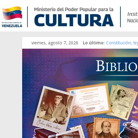
viernes, agosto 7, 2026
Lo último:
Constitución, l
Una Parálisis [m
Modesta Bor Sán
Gaceta Oficial 
Catálogo temát