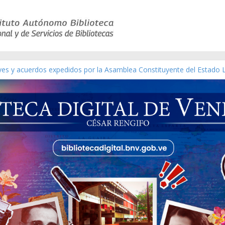
eyes y acuerdos expedidos por la Asamblea Constituyente del Estado 
aterial gráfico]
chez [material gráfico]
de la República de Venezuela año CXXXIII Mes V, Caracas 09 de marzo
ico de obras de Modesta Bor