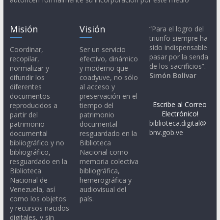
Misión
Visión
“Para el logro del
triunfo siempre ha
sido indispensable
Coordinar,
Ser un servicio
pasar por la senda
recopilar,
efectivo, dinámico
de los sacrificios”.
normalizar y
y moderno que
Simón Bolívar
difundir los
coadyuve, no sólo
diferentes
al acceso y
documentos
preservación en el
Escribe al Correo
reproducidos a
tiempo del
Electrónico!
partir del
patrimonio
biblioteca.digital@
patrimonio
documental
bnv.gob.ve
documental
resguardado en la
bibliográfico y no
Biblioteca
bibliográfico,
Nacional como
resguardado en la
memoria colectiva
Biblioteca
bibliográfica,
Nacional de
hemerográfica y
Venezuela, así
audiovisual del
como los objetos
país.
y recursos nacidos
digitales, y sin