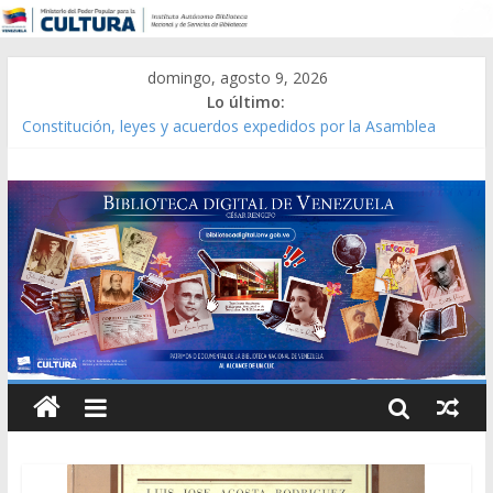
domingo, agosto 9, 2026
Lo último:
Constitución, leyes y acuerdos expedidos por la Asamblea
Constituyente del Estado Lara en 1881.
Una Parálisis [material gráfico]
Modesta Bor Sánchez [material gráfico]
Gaceta Oficial de la República de Venezuela año CXXXIII Mes V,
Caracas 09 de marzo de 2006 N° 38.394
Catálogo temático de obras de Modesta Bor