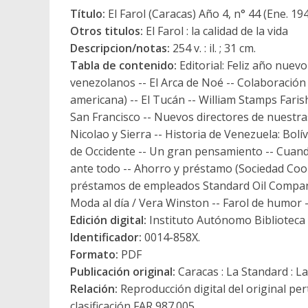
Título:
El Farol (Caracas) Año 4, n° 44 (Ene. 19
Otros titulos:
El Farol : la calidad de la vida
Descripcion/notas:
254 v. : il. ; 31 cm.
Tabla de contenido:
Editorial: Feliz año nuev
venezolanos -- El Arca de Noé -- Colaboración 
americana) -- El Tucán -- William Stamps Fari
San Francisco -- Nuevos directores de nuestra
Nicolao y Sierra -- Historia de Venezuela: Bol
de Occidente -- Un gran pensamiento -- Cuando
ante todo -- Ahorro y préstamo (Sociedad Coo
préstamos de empleados Standard Oil Company 
Moda al día / Vera Winston -- Farol de humor
Edición digital:
Instituto Autónomo Biblioteca N
Identificador:
0014-858X.
Formato:
PDF
Publicación original:
Caracas : La Standard : L
Relación:
Reproducción digital del original pe
clasificación FAR 987.005