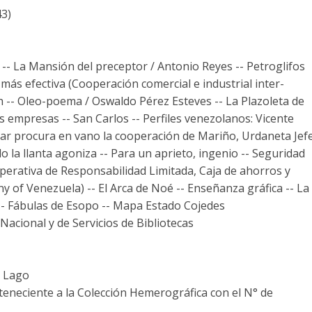
43)
o -- La Mansión del preceptor / Antonio Reyes -- Petroglifos
más efectiva (Cooperación comercial e industrial inter-
sh -- Oleo-poema / Oswaldo Pérez Esteves -- La Plazoleta de
s empresas -- San Carlos -- Perfiles venezolanos: Vicente
ívar procura en vano la cooperación de Mariño, Urdaneta Jef
 la llanta agoniza -- Para un aprieto, ingenio -- Seguridad
perativa de Responsabilidad Limitada, Caja de ahorros y
of Venezuela) -- El Arca de Noé -- Enseñanza gráfica -- La
 -- Fábulas de Esopo -- Mapa Estado Cojedes
acional y de Servicios de Bibliotecas
a Lago
rteneciente a la Colección Hemerográfica con el N° de