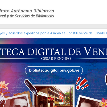
eyes y acuerdos expedidos por la Asamblea Constituyente del Estado 
aterial gráfico]
nchez [material gráfico]
de la República de Venezuela año CXXXIII Mes V, Caracas 09 de marz
ico de obras de Modesta Bor