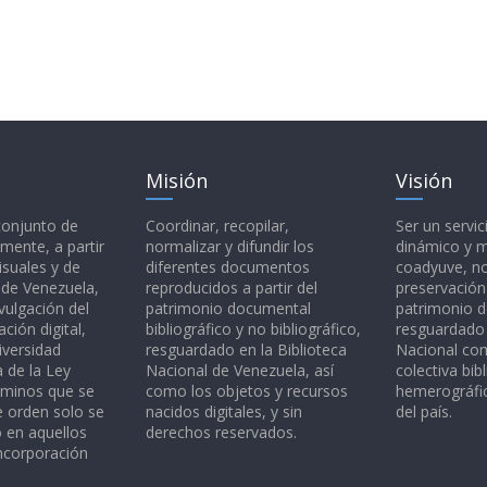
Misión
Visión
 conjunto de
Coordinar, recopilar,
Ser un servic
mente, a partir
normalizar y difundir los
dinámico y 
isuales y de
diferentes documentos
coadyuve, no
l de Venezuela,
reproducidos a partir del
preservación
vulgación del
patrimonio documental
patrimonio 
ción digital,
bibliográfico y no bibliográfico,
resguardado 
iversidad
resguardado en la Biblioteca
Nacional c
a de la Ley
Nacional de Venezuela, así
colectiva bibl
rminos que se
como los objetos y recursos
hemerográfic
e orden solo se
nacidos digitales, y sin
del país.
o en aquellos
derechos reservados.
ncorporación