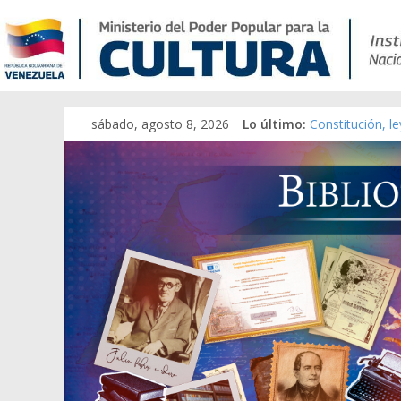
sábado, agosto 8, 2026
Lo último:
Constitución, l
Una Parálisis [m
Modesta Bor Sá
Gaceta Oficial 
Catálogo temát