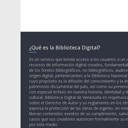
¿Qué es la Biblioteca Digital?
Es un servicio que brinda acceso a los usuarios a un
recursos de información digital creados, fundamental
de los fondos bibliográficos, no bibliográficos, audiov
origen digital, pertenecientes a la Biblioteca Naciona
cuyo propósito es la difusión del conocimiento y la di
patrimonio documental del país, así como su preserva
con especial énfasis en nuestra historia, identidad y d
cultural. Biblioteca Digital de Venezuela es respetuos
sobre el Derecho de Autor y su reglamento en los té
expresa la protección de las obras de ingenio, en est
liberan contenidos exentos de su cumplimiento, salv
casos que sus creadores autoricen formalmente su i
por este medio