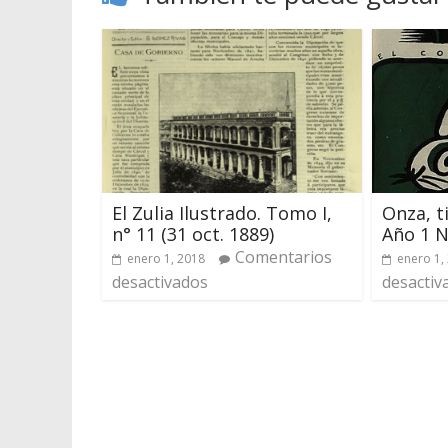
El Zulia Ilustrado. Tomo I,
Onza, t
n° 11 (31 oct. 1889)
Año 1 N
Comentarios
enero 1, 2018
enero 1,
desactivados
desactiv