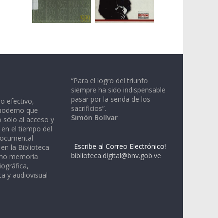
“Para el logro del triunfo
siempre ha sido indispensable
pasar por la senda de los
io efectivo,
sacrificios”.
moderno que
Simón Bolívar
 sólo al acceso y
 en el tiempo del
documental
Escribe al Correo Electrónico!
en la Biblioteca
biblioteca.digital@bnv.gob.ve
omo memoria
iográfica,
a y audiovisual