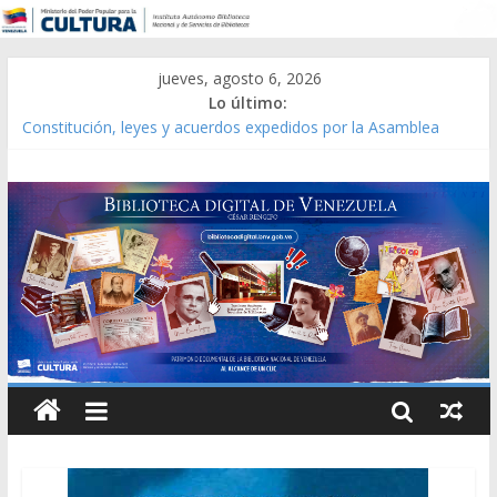
jueves, agosto 6, 2026
Lo último:
Constitución, leyes y acuerdos expedidos por la Asamblea
Constituyente del Estado Lara en 1881.
Una Parálisis [material gráfico]
Modesta Bor Sánchez [material gráfico]
Gaceta Oficial de la República de Venezuela año CXXXIII Mes V,
Caracas 09 de marzo de 2006 N° 38.394
Catálogo temático de obras de Modesta Bor