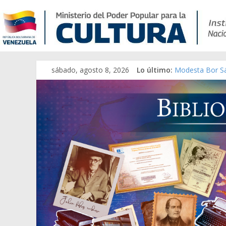
sábado, agosto 8, 2026
Lo último:
Modesta Bor Sá
Gaceta Oficial 
Catálogo temát
Constitución, l
Una Parálisis [m