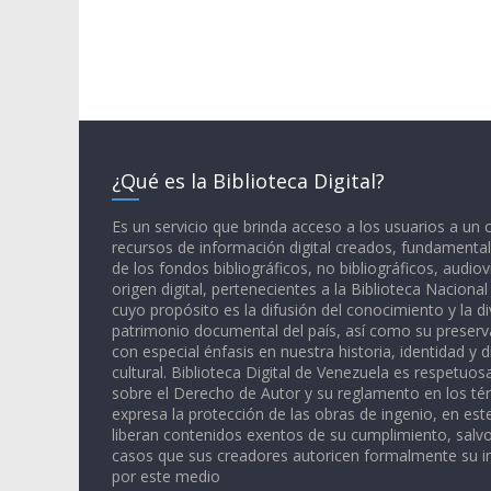
¿Qué es la Biblioteca Digital?
Es un servicio que brinda acceso a los usuarios a un
recursos de información digital creados, fundamental
de los fondos bibliográficos, no bibliográficos, audiov
origen digital, pertenecientes a la Biblioteca Naciona
cuyo propósito es la difusión del conocimiento y la di
patrimonio documental del país, así como su preserva
con especial énfasis en nuestra historia, identidad y d
cultural. Biblioteca Digital de Venezuela es respetuos
sobre el Derecho de Autor y su reglamento en los té
expresa la protección de las obras de ingenio, en est
liberan contenidos exentos de su cumplimiento, salv
casos que sus creadores autoricen formalmente su i
por este medio