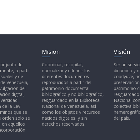
Misión
Visión
 conjunto de
Coordinar, recopilar,
Ser un servic
mente, a partir
normalizar y difundir los
dinámico y 
isuales y de
diferentes documentos
coadyuve, no
l de Venezuela,
reproducidos a partir del
preservación
vulgación del
patrimonio documental
patrimonio 
ción digital,
bibliográfico y no bibliográfico,
resguardado 
iversidad
resguardado en la Biblioteca
Nacional c
a de la Ley
Nacional de Venezuela, así
colectiva bibl
rminos que se
como los objetos y recursos
hemerográfic
e orden solo se
nacidos digitales, y sin
del país.
o en aquellos
derechos reservados.
ncorporación