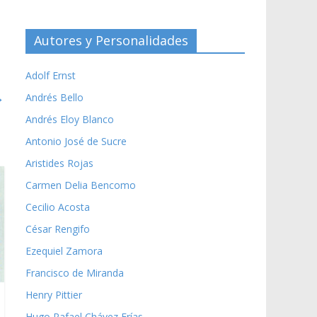
Autores y Personalidades
Adolf Ernst
→
Andrés Bello
Andrés Eloy Blanco
Antonio José de Sucre
Aristides Rojas
Carmen Delia Bencomo
Cecilio Acosta
César Rengifo
Ezequiel Zamora
Francisco de Miranda
Henry Pittier
Hugo Rafael Chávez Frías