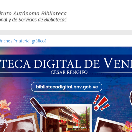
nchez [material gráfico]
de la República de Venezuela año CXXXIII Mes V, Caracas 09 de marz
ico de obras de Modesta Bor
eyes y acuerdos expedidos por la Asamblea Constituyente del Estado 
aterial gráfico]