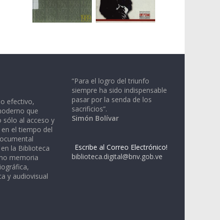
“Para el logro del triunfo
siempre ha sido indispensable
pasar por la senda de los
io efectivo,
sacrificios”.
moderno que
Simón Bolívar
 sólo al acceso y
 en el tiempo del
documental
Escribe al Correo Electrónico!
en la Biblioteca
biblioteca.digital@bnv.gob.ve
omo memoria
iográfica,
a y audiovisual