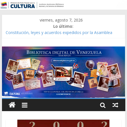
viernes, agosto 7, 2026
Lo último:
Constitución, leyes y acuerdos expedidos por la Asamblea
Constituyente del Estado Lara en 1881.
Una Parálisis [material gráfico]
Modesta Bor Sánchez [material gráfico]
Gaceta Oficial de la República de Venezuela año CXXXIII Mes V,
Caracas 09 de marzo de 2006 N° 38.394
Catálogo temático de obras de Modesta Bor