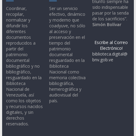
triunfo siempre ha
sido indispensable
Coordinar,
Ser un servicio
pasar por la senda
recopilar,
efectivo, dinámico
de los sacrificios”.
normalizar y
y moderno que
Simón Bolívar
difundir los
coadyuve, no sólo
diferentes
al acceso y
documentos
preservación en el
Escribe al Correo
reproducidos a
tiempo del
Electrónico!
partir del
patrimonio
biblioteca.digital@
patrimonio
documental
bnv.gob.ve
documental
resguardado en la
bibliográfico y no
Biblioteca
bibliográfico,
Nacional como
resguardado en la
memoria colectiva
Biblioteca
bibliográfica,
Nacional de
hemerográfica y
Venezuela, así
audiovisual del
como los objetos
país.
y recursos nacidos
digitales, y sin
derechos
reservados.