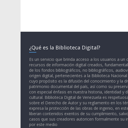
¿Qué es la Biblioteca Digital?
Es un servicio que brinda acceso a los usuarios a un
recursos de información digital creados, fundamental
de los fondos bibliográficos, no bibliográficos, audiov
origen digital, pertenecientes a la Biblioteca Naciona
cuyo propósito es la difusión del conocimiento y la di
patrimonio documental del país, así como su preserva
con especial énfasis en nuestra historia, identidad y d
cultural. Biblioteca Digital de Venezuela es respetuos
sobre el Derecho de Autor y su reglamento en los té
expresa la protección de las obras de ingenio, en est
liberan contenidos exentos de su cumplimiento, salv
casos que sus creadores autoricen formalmente su i
por este medio