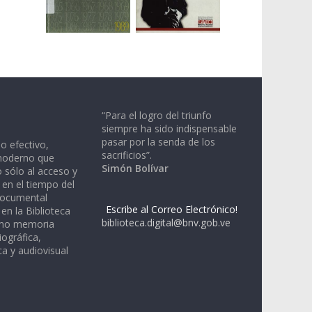
“Para el logro del triunfo
siempre ha sido indispensable
pasar por la senda de los
io efectivo,
sacrificios”.
moderno que
Simón Bolívar
 sólo al acceso y
 en el tiempo del
documental
Escribe al Correo Electrónico!
en la Biblioteca
biblioteca.digital@bnv.gob.ve
omo memoria
iográfica,
a y audiovisual