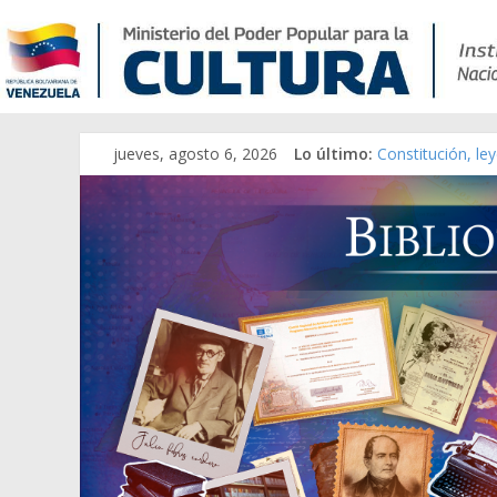
jueves, agosto 6, 2026
Lo último:
Constitución, le
Una Parálisis [ma
Modesta Bor Sán
Gaceta Oficial d
Catálogo temáti