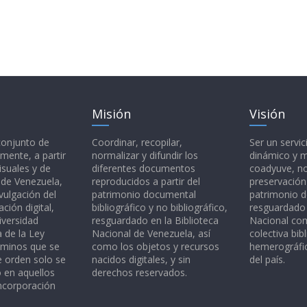
Misión
Visión
 conjunto de
Coordinar, recopilar,
Ser un servic
mente, a partir
normalizar y difundir los
dinámico y 
isuales y de
diferentes documentos
coadyuve, no
l de Venezuela,
reproducidos a partir del
preservación
vulgación del
patrimonio documental
patrimonio 
ción digital,
bibliográfico y no bibliográfico,
resguardado 
iversidad
resguardado en la Biblioteca
Nacional c
a de la Ley
Nacional de Venezuela, así
colectiva bibl
rminos que se
como los objetos y recursos
hemerográfic
e orden solo se
nacidos digitales, y sin
del país.
o en aquellos
derechos reservados.
ncorporación