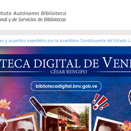
yes y acuerdos expedidos por la Asamblea Constituyente del Estado L
terial gráfico]
chez [material gráfico]
e la República de Venezuela año CXXXIII Mes V, Caracas 09 de marzo
co de obras de Modesta Bor