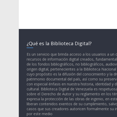
¿Qué es la Biblioteca Digital?
Es un servicio que brinda acceso a los usuarios a un
recursos de información digital creados, fundamental
de los fondos bibliográficos, no bibliográficos, audiov
origen digital, pertenecientes a la Biblioteca Naciona
cuyo propósito es la difusión del conocimiento y la di
patrimonio documental del país, así como su preserva
con especial énfasis en nuestra historia, identidad y d
cultural. Biblioteca Digital de Venezuela es respetuos
sobre el Derecho de Autor y su reglamento en los té
expresa la protección de las obras de ingenio, en est
liberan contenidos exentos de su cumplimiento, salv
casos que sus creadores autoricen formalmente su i
por este medio