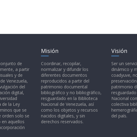
Misión
Visión
 conjunto de
Coordinar, recopilar,
Ser un servic
mente, a partir
normalizar y difundir los
dinámico y 
isuales y de
diferentes documentos
coadyuve, no
l de Venezuela,
reproducidos a partir del
preservación
vulgación del
patrimonio documental
patrimonio 
ción digital,
bibliográfico y no bibliográfico,
resguardado 
iversidad
resguardado en la Biblioteca
Nacional c
a de la Ley
Nacional de Venezuela, así
colectiva bibl
rminos que se
como los objetos y recursos
hemerográfic
e orden solo se
nacidos digitales, y sin
del país.
o en aquellos
derechos reservados.
ncorporación