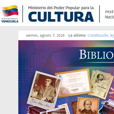
Catálogo temát
viernes, agosto 7, 2026
Lo último:
Constitución, l
Una Parálisis [m
Modesta Bor Sán
Gaceta Oficial 