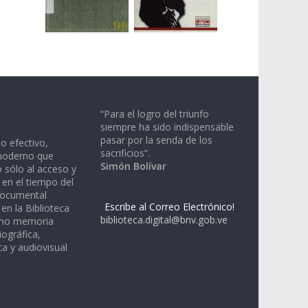
“Para el logro del triunfo
siempre ha sido indispensable
pasar por la senda de los
io efectivo,
sacrificios”.
moderno que
Simón Bolívar
 sólo al acceso y
 en el tiempo del
documental
Escribe al Correo Electrónico!
en la Biblioteca
biblioteca.digital@bnv.gob.ve
omo memoria
iográfica,
a y audiovisual