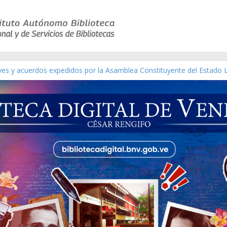
ico de obras de Modesta Bor
eyes y acuerdos expedidos por la Asamblea Constituyente del Estado 
aterial gráfico]
chez [material gráfico]
de la República de Venezuela año CXXXIII Mes V, Caracas 09 de marzo