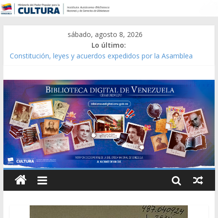
sábado, agosto 8, 2026
Lo último:
Constitución, leyes y acuerdos expedidos por la Asamblea
Constituyente del Estado Lara en 1881.
Una Parálisis [material gráfico]
Modesta Bor Sánchez [material gráfico]
Gaceta Oficial de la República de Venezuela año CXXXIII Mes V,
Caracas 09 de marzo de 2006 N° 38.394
Catálogo temático de obras de Modesta Bor