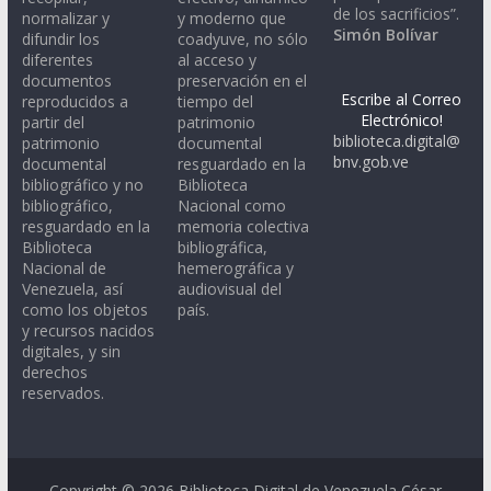
de los sacrificios”.
normalizar y
y moderno que
Simón Bolívar
difundir los
coadyuve, no sólo
diferentes
al acceso y
documentos
preservación en el
Escribe al Correo
reproducidos a
tiempo del
Electrónico!
partir del
patrimonio
biblioteca.digital@
patrimonio
documental
bnv.gob.ve
documental
resguardado en la
bibliográfico y no
Biblioteca
bibliográfico,
Nacional como
resguardado en la
memoria colectiva
Biblioteca
bibliográfica,
Nacional de
hemerográfica y
Venezuela, así
audiovisual del
como los objetos
país.
y recursos nacidos
digitales, y sin
derechos
reservados.
Copyright © 2026
Biblioteca Digital de Venezuela César