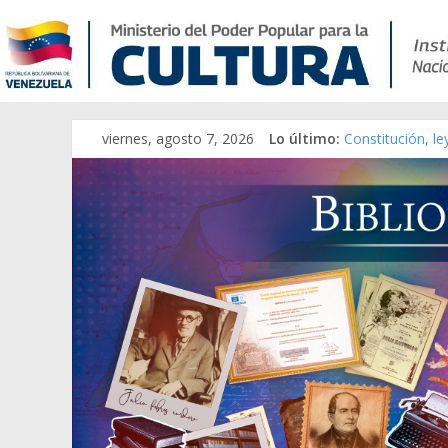
viernes, agosto 7, 2026
Lo último:
Constitución, l
Una Parálisis [m
Modesta Bor Sán
Gaceta Oficial 
Catálogo temát