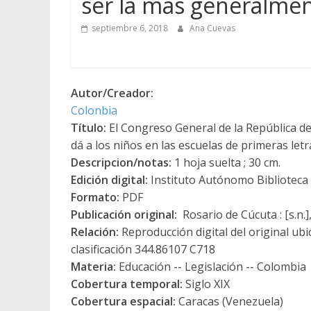
ser la más generalme
septiembre 6, 2018
Ana Cuevas
Autor/Creador:
Colonbia
Título:
El Congreso General de la República de
dá a los niños en las escuelas de primeras let
Descripcion/notas:
1 hoja suelta ; 30 cm.
Edición digital:
Instituto Autónomo Biblioteca N
Formato:
PDF
Publicación original:
Rosario de Cúcuta : [s.n.]
Relación:
Reproducción digital del original ub
clasificación 344.86107 C718
Materia:
Educación -- Legislación -- Colombia
Cobertura temporal:
Siglo XIX
Cobertura espacial:
Caracas (Venezuela)