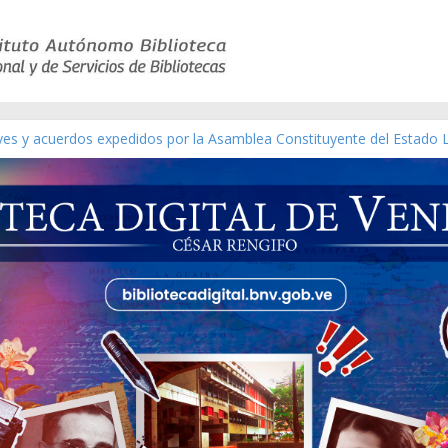
eyes y acuerdos expedidos por la Asamblea Constituyente del Estado 
aterial gráfico]
chez [material gráfico]
de la República de Venezuela año CXXXIII Mes V, Caracas 09 de marzo
ico de obras de Modesta Bor