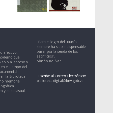
“Para el logro del triunfo
siempre ha sido indispensable
pasar por la senda de los
io efectivo,
sacrificios”.
moderno que
Simón Bolívar
 sólo al acceso y
 en el tiempo del
documental
Escribe al Correo Electrónico!
en la Biblioteca
biblioteca.digital@bnv.gob.ve
omo memoria
iográfica,
a y audiovisual