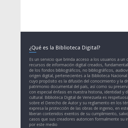
¿Qué es la Biblioteca Digital?
Es un servicio que brinda acceso a los usuarios a un
recursos de información digital creados, fundamental
de los fondos bibliográficos, no bibliográficos, audiov
origen digital, pertenecientes a la Biblioteca Naciona
cuyo propósito es la difusión del conocimiento y la di
patrimonio documental del país, así como su preserva
con especial énfasis en nuestra historia, identidad y d
cultural. Biblioteca Digital de Venezuela es respetuos
sobre el Derecho de Autor y su reglamento en los té
expresa la protección de las obras de ingenio, en est
liberan contenidos exentos de su cumplimiento, salv
casos que sus creadores autoricen formalmente su i
por este medio