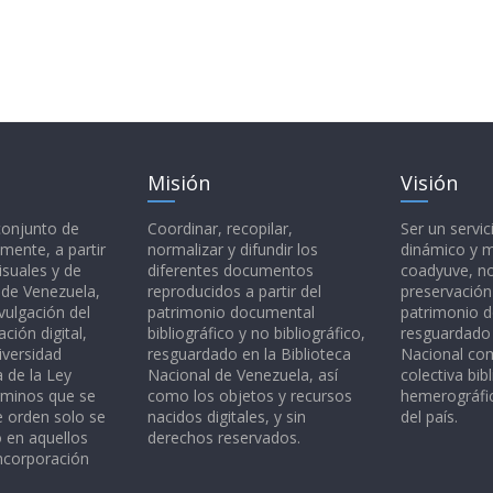
Misión
Visión
 conjunto de
Coordinar, recopilar,
Ser un servic
mente, a partir
normalizar y difundir los
dinámico y 
isuales y de
diferentes documentos
coadyuve, no
l de Venezuela,
reproducidos a partir del
preservación
vulgación del
patrimonio documental
patrimonio 
ción digital,
bibliográfico y no bibliográfico,
resguardado 
iversidad
resguardado en la Biblioteca
Nacional c
a de la Ley
Nacional de Venezuela, así
colectiva bibl
rminos que se
como los objetos y recursos
hemerográfic
e orden solo se
nacidos digitales, y sin
del país.
o en aquellos
derechos reservados.
ncorporación