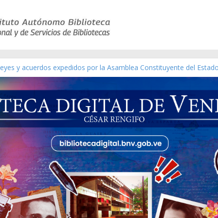
 leyes y acuerdos expedidos por la Asamblea Constituyente del Estad
[material gráfico]
ánchez [material gráfico]
l de la República de Venezuela año CXXXIII Mes V, Caracas 09 de mar
ático de obras de Modesta Bor