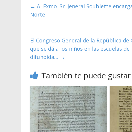
←
Al Exmo. Sr. Jeneral Soublette encargad
Norte
El Congreso General de la República de
que se dá a los niños en las escuelas d
difundida…
→
También te puede gustar