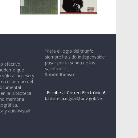
“Para el logro del triunfo
siempre ha sido indispensable
pasar por la senda de los
io efectivo,
sacrificios”.
moderno que
Simón Bolívar
 sólo al acceso y
 en el tiempo del
documental
Escribe al Correo Electrónico!
en la Biblioteca
biblioteca.digital@bnv.gob.ve
omo memoria
iográfica,
a y audiovisual