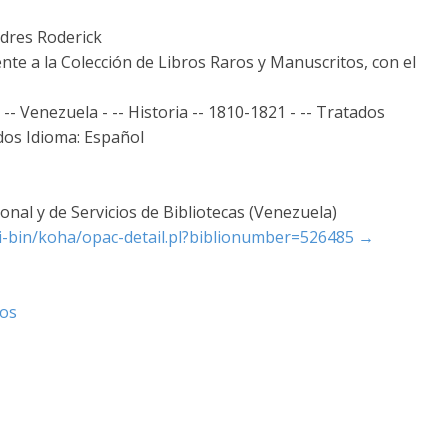
dres Roderick
nte a la Colección de Libros Raros y Manuscritos, con el
 -- Venezuela - -- Historia -- 1810-1821 - -- Tratados
ados Idioma: Español
nal y de Servicios de Bibliotecas (Venezuela)
cgi-bin/koha/opac-detail.pl?biblionumber=526485
→
tos