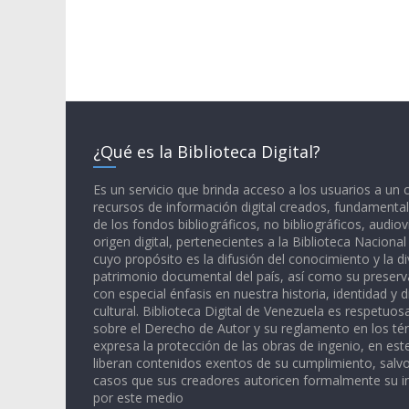
¿Qué es la Biblioteca Digital?
Es un servicio que brinda acceso a los usuarios a un
recursos de información digital creados, fundamental
de los fondos bibliográficos, no bibliográficos, audiov
origen digital, pertenecientes a la Biblioteca Naciona
cuyo propósito es la difusión del conocimiento y la di
patrimonio documental del país, así como su preserva
con especial énfasis en nuestra historia, identidad y d
cultural. Biblioteca Digital de Venezuela es respetuos
sobre el Derecho de Autor y su reglamento en los té
expresa la protección de las obras de ingenio, en est
liberan contenidos exentos de su cumplimiento, salv
casos que sus creadores autoricen formalmente su i
por este medio