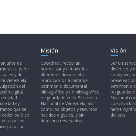
Misión
Visión
 conjunto de
Coordinar, recopilar,
Ser un servic
mente, a partir
normalizar y difundir los
dinámico y 
isuales y de
diferentes documentos
coadyuve, no
l de Venezuela,
reproducidos a partir del
preservación
vulgación del
patrimonio documental
patrimonio 
ción digital,
bibliográfico y no bibliográfico,
resguardado 
iversidad
resguardado en la Biblioteca
Nacional c
a de la Ley
Nacional de Venezuela, así
colectiva bibl
rminos que se
como los objetos y recursos
hemerográfic
e orden solo se
nacidos digitales, y sin
del país.
o en aquellos
derechos reservados.
ncorporación