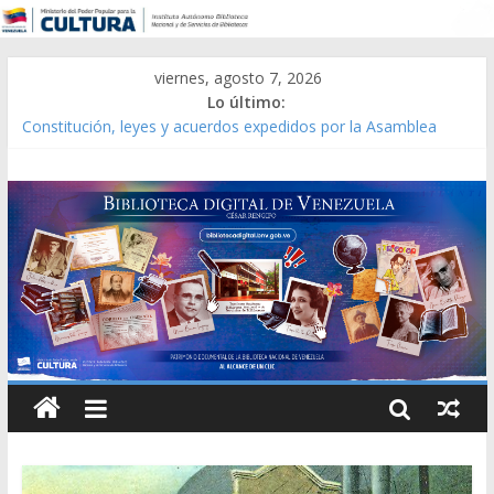
viernes, agosto 7, 2026
Lo último:
Constitución, leyes y acuerdos expedidos por la Asamblea
Constituyente del Estado Lara en 1881.
Una Parálisis [material gráfico]
Modesta Bor Sánchez [material gráfico]
Gaceta Oficial de la República de Venezuela año CXXXIII Mes V,
Caracas 09 de marzo de 2006 N° 38.394
Catálogo temático de obras de Modesta Bor