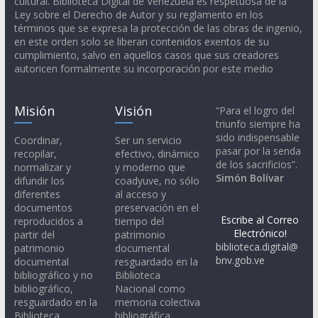
cultural. Biblioteca Digital de Venezuela es respetuosa de la
Ley sobre el Derecho de Autor y su reglamento en los
términos que se expresa la protección de las obras de ingenio,
en este orden solo se liberan contenidos exentos de su
cumplimiento, salvo en aquellos casos que sus creadores
autoricen formalmente su incorporación por este medio
Misión
Visión
“Para el logro del
triunfo siempre ha
sido indispensable
Coordinar,
Ser un servicio
pasar por la senda
recopilar,
efectivo, dinámico
de los sacrificios”.
normalizar y
y moderno que
Simón Bolívar
difundir los
coadyuve, no sólo
diferentes
al acceso y
documentos
preservación en el
Escribe al Correo
reproducidos a
tiempo del
Electrónico!
partir del
patrimonio
biblioteca.digital@
patrimonio
documental
bnv.gob.ve
documental
resguardado en la
bibliográfico y no
Biblioteca
bibliográfico,
Nacional como
resguardado en la
memoria colectiva
Biblioteca
bibliográfica,