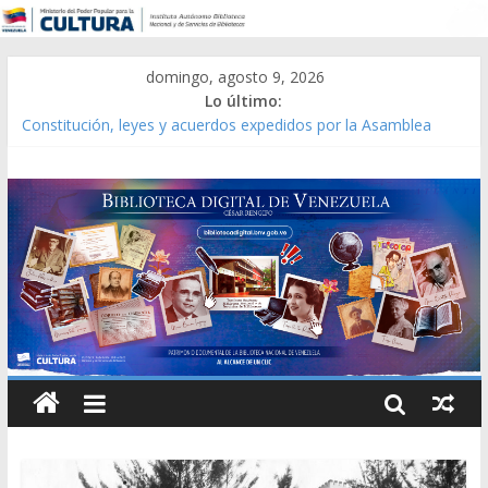
domingo, agosto 9, 2026
Lo último:
Constitución, leyes y acuerdos expedidos por la Asamblea
Constituyente del Estado Lara en 1881.
Una Parálisis [material gráfico]
Modesta Bor Sánchez [material gráfico]
Gaceta Oficial de la República de Venezuela año CXXXIII Mes V,
Caracas 09 de marzo de 2006 N° 38.394
Catálogo temático de obras de Modesta Bor