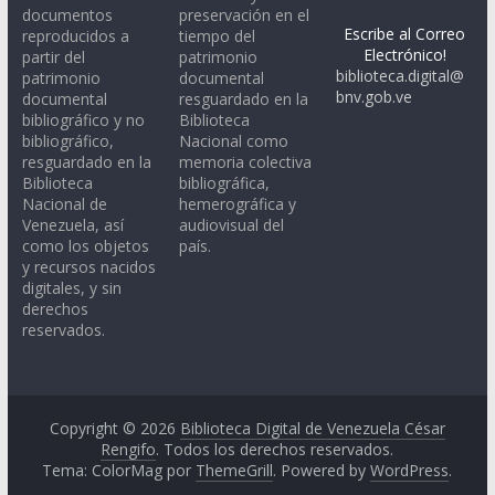
documentos
preservación en el
Escribe al Correo
reproducidos a
tiempo del
Electrónico!
partir del
patrimonio
biblioteca.digital@
patrimonio
documental
bnv.gob.ve
documental
resguardado en la
bibliográfico y no
Biblioteca
bibliográfico,
Nacional como
resguardado en la
memoria colectiva
Biblioteca
bibliográfica,
Nacional de
hemerográfica y
Venezuela, así
audiovisual del
como los objetos
país.
y recursos nacidos
digitales, y sin
derechos
reservados.
Copyright © 2026
Biblioteca Digital de Venezuela César
Rengifo
. Todos los derechos reservados.
Tema: ColorMag por
ThemeGrill
. Powered by
WordPress
.